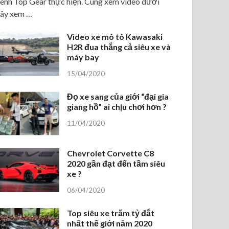
ênh Top Gear thực hiện. Cùng xem video dưới
ây xem …
Video xe mô tô Kawasaki
H2R đua thắng cả siêu xe và
máy bay
15/04/2020
Đọ xe sang của giới “đại gia
giang hồ” ai chịu chơi hơn ?
11/04/2020
Chevrolet Corvette C8
2020 gần đạt đến tầm siêu
xe ?
06/04/2020
Top siêu xe trăm tỷ đắt
nhất thế giới năm 2020