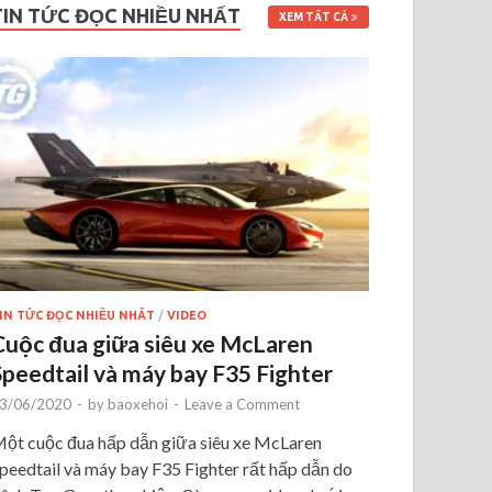
TIN TỨC ĐỌC NHIỀU NHẤT
XEM TẤT CẢ
IN TỨC ĐỌC NHIỀU NHẤT
/
VIDEO
Cuộc đua giữa siêu xe McLaren
Speedtail và máy bay F35 Fighter
3/06/2020
-
by
baoxehoi
-
Leave a Comment
ột cuộc đua hấp dẫn giữa siêu xe McLaren
peedtail và máy bay F35 Fighter rất hấp dẫn do