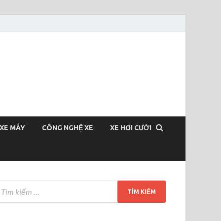
XE MÁY
CÔNG NGHỆ XE
XE HƠI CƯỜI