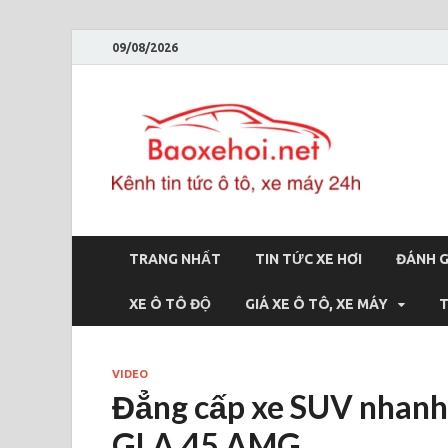
09/08/2026
Bao
Báo xe hơi 
TRANG NHẤT
TIN TỨC XE HƠI
ĐÁNH G
XE Ô TÔ ĐỘ
GIÁ XE Ô TÔ, XE MÁY
T
VIDEO
Đẳng cấp xe SUV nhanh
GLA 45 AMG