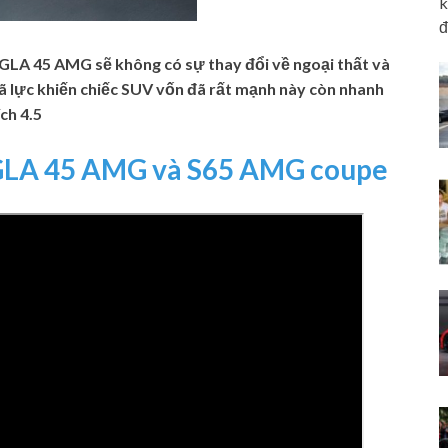
k
đ
GLA 45 AMG sẽ không có sự thay đổi về ngoại thất và
mã lực khiến chiếc SUV vốn đã rất mạnh này còn nhanh
ch 4.5
GLA 45 AMG và S65 AMG coupe