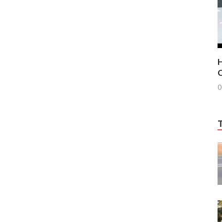
H
C
0