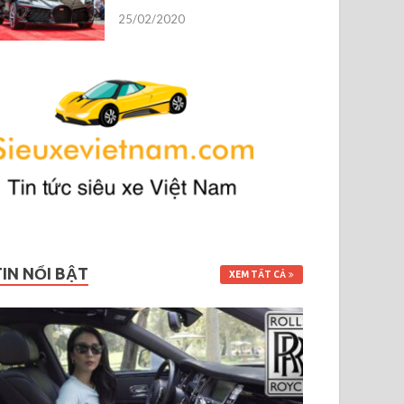
25/02/2020
TIN NỔI BẬT
XEM TẤT CẢ