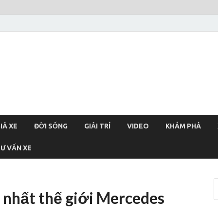
xehoi
chính thống Việt Nam, tin tức xe cập nhật 24h
IÁ XE
ĐỜI SỐNG
GIẢI TRÍ
VIDEO
KHÁM PHÁ
Ư VẤN XE
 nhất thế giới Mercedes