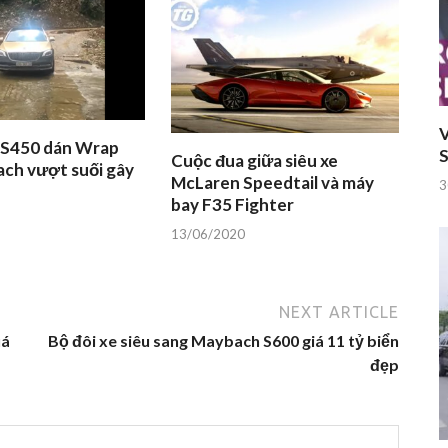
V
S450 dán Wrap
S
Cuộc đua giữa siêu xe
ach vượt suối gây
McLaren Speedtail và máy
3
bay F35 Fighter
13/06/2020
NEXT ARTICLE
uá
Bộ đôi xe siêu sang Maybach S600 giá 11 tỷ biển
đẹp