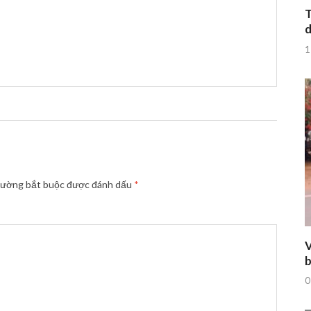
T
d
1
rường bắt buộc được đánh dấu
*
V
b
0