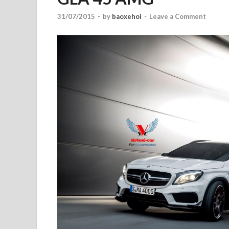
31/07/2015
-
by
baoxehoi
-
Leave a Comment