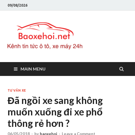
09/08/2026
Baoxeho
Báo xe hơi chính thống
Việt Nam, tin tức xe cập
nhật 24h
MAIN MENU
TƯ VẤN XE
Đã ngồi xe sang không
muốn xuống đi xe phổ
thông rẻ hơn ?
06/05/2018
-
by
baoxehoi
-
Leave a Comment