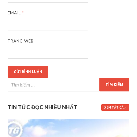
EMAIL
*
TRANG WEB
TIN TỨC ĐỌC NHIỀU NHẤT
XEM TẤT CẢ