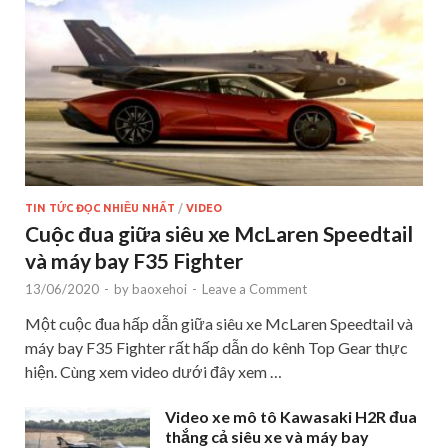
TIN TỨC ĐỌC NHIỀU NHẤT
/
VIDEO
Cuộc đua giữa siêu xe McLaren Speedtail
và máy bay F35 Fighter
13/06/2020
-
by
baoxehoi
-
Leave a Comment
Một cuộc đua hấp dẫn giữa siêu xe McLaren Speedtail và
máy bay F35 Fighter rất hấp dẫn do kênh Top Gear thực
hiện. Cùng xem video dưới đây xem …
Video xe mô tô Kawasaki H2R đua
thắng cả siêu xe và máy bay