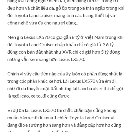
hàng loạt công nghệ hiện đại, kiểu dáng được “trang trí”
đẹp hơn và chất liệu da, gỗ ốp trong xe tràn ngập trong khi
đó Toyota Land cruiser mang tính các trang thiết bị và
công nghệ vừa đủ cho người dùng..
Nên giá Lexus LX570 có giá gần 8 tỷ ở Việt Nam trong khi
đó Toyota Land Cruiser nhập khẩu chỉ có giá từ 3.6 tỷ
đồng còn bản đắt nhất như XVR chỉ có giá hơn 5 tỷ đồng
nhưng vẫn kém sang hơn Lexus LX570.
Chính vì vậy câu tiền nào của ấy luôn có phần đúng nhất là
trong các phân khúc xe hơi. Lái Lexus LX570 vừa êm ái,
như đi du thuyền mặt đất nhưng lái Land cruiser thì chỉ gọi
là ngồi cao, xe to, đi cũng được.
Ví dụ đã lái Lexus LX570 thì chắc chắn bạn cũng không
muốn bán xe đi để mua 1 chiếc Toyota Land Cruiser vì
đang đi xe sướng hơn sang hơn và đẳng cấp hơn họ cũng