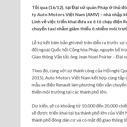
Tối qua (16/12), tại Đại sứ quán Pháp ở thủ đô
ty Auto Motors Việt Nam (AMV) – nhà nhập kh
Linh về việc triển khai đưa xe ô tô chạy điện
chuyển taxi nhằm giảm thiểu ô nhiễm môi tr
Lễ ký kết biên bản ghi nhớ trên diễn ra trước s
đối ngoại Quốc hội Cộng hòa Pháp, nguyên bộ t
Giao thông Vận tải; ông Jean Noel Poirier – Đại 
Theo đó, cùng với sự thành công của Hội nghị Qu
2015), Auto Motors Việt Nam kết hợp cùng tập đ
mẫu xe điện Renault làm phương tiện vận chuyển 
thiện môi trường tại các thành phố lớn.
Dự kiến, sẽ có khoảng từ 10.000 đến 20.000 chiế
sẽ được triển khai tại ba thành phố lớn của Việ
thành phố đông dân cư và có mật độ giao thông l