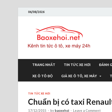
06/08/2026
Bao
Báo xe hơi 
TRANG NHẤT
TIN TỨC XE HƠI
ĐÁNH G
XE Ô TÔ ĐỘ
GIÁ XE Ô TÔ, XE MÁY
T
TIN TỨC XE HƠI
Chuẩn bị có taxi Renau
17/12/2015
-
by
baoxehoi
-
Leave a Comment