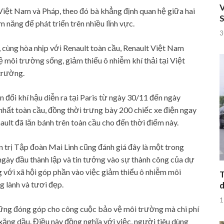
V
iệt Nam và Pháp, theo đó bà khẳng định quan hệ giữa hai
S
m năng để phát triển trên nhiều lĩnh vực.
3
 cùng hòa nhịp với Renault toàn cầu, Renault Việt Nam
ôi trường sống, giảm thiểu ô nhiễm khí thải tại Việt
trường.
ến đổi khí hậu diễn ra tại Paris từ ngày 30/11 đến ngày
 nhất toàn cầu, đồng thời trưng bày 200 chiếc xe điện ngay
nault đã lăn bánh trên toàn cầu cho đến thời điểm này.
 trị Tập đoàn Mai Linh cũng đánh giá đây là một trong
gày đầu thành lập và tin tưởng vào sự thành công của dự
 với xã hội góp phần vào việc giảm thiểu ô nhiễm môi
T
 lành và tươi đẹp.
d
1
ững đóng góp cho công cuộc bảo vệ môi trường mà chi phí
xăng dầu. Điều này đồng nghĩa với việc, người tiêu dùng