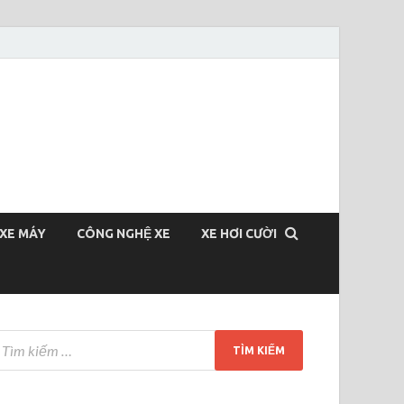
XE MÁY
CÔNG NGHỆ XE
XE HƠI CƯỜI