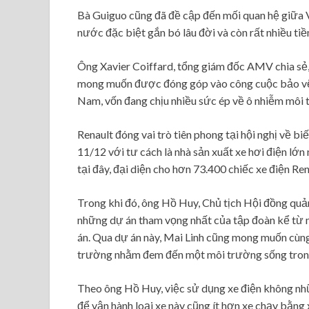
Bà Guiguo cũng đã đề cập đến mối quan hệ giữa V
nước đặc biệt gắn bó lâu đời và còn rất nhiều tiề
Ông Xavier Coiffard, tổng giám đốc AMV chia sẻ,
mong muốn được đóng góp vào công cuộc bảo vệ m
Nam, vốn đang chịu nhiều sức ép về ô nhiễm môi 
Renault đóng vai trò tiên phong tại hội nghị về bi
11/12 với tư cách là nhà sản xuất xe hơi điện lớn
tại đây, đại diện cho hơn 73.400 chiếc xe điện Re
Trong khi đó, ông Hồ Huy, Chủ tịch Hội đồng quản
những dự án tham vọng nhất của tập đoàn kể từ n
án. Qua dự án này, Mai Linh cũng mong muốn cùng
trường nhằm đem đến một môi trường sống trong
Theo ông Hồ Huy, việc sử dụng xe điện không nh
để vận hành loại xe này cũng ít hơn xe chạy bằng 