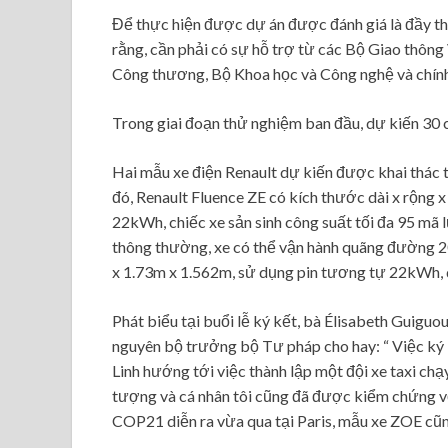
Để thực hiện được dự án được đánh giá là đầy tha
rằng, cần phải có sự hỗ trợ từ các Bộ Giao thông
Công thương, Bộ Khoa học và Công nghệ và chín
Trong giai đoạn thử nghiệm ban đầu, dự kiến 30 
Hai mẫu xe điện Renault dự kiến được khai thác 
đó, Renault Fluence ZE có kích thước dài x rộng x
22kWh, chiếc xe sản sinh công suất tối đa 95 mã l
thông thường, xe có thể vận hành quãng đường 2
x 1.73m x 1.562m, sử dụng pin tương tự 22kWh, 
Phát biểu tại buổi lễ ký kết, bà Élisabeth Guigu
nguyên bộ trưởng bộ Tư pháp cho hay: “ Việc ký 
Linh hướng tới việc thành lập một đội xe taxi ch
tượng và cá nhân tôi cũng đã được kiểm chứng với 
COP21 diễn ra vừa qua tại Paris, mẫu xe ZOE cũ