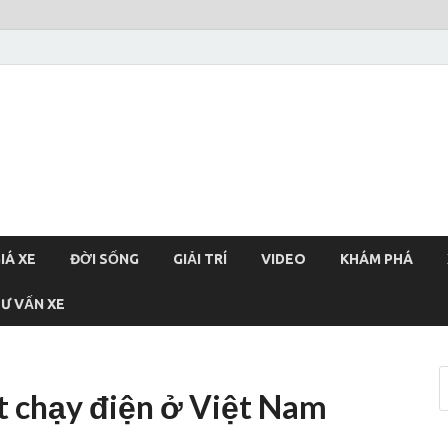
xehoi
chính thống Việt Nam, tin tức xe cập nhật 24h
IÁ XE
ĐỜI SỐNG
GIẢI TRÍ
VIDEO
KHÁM PHÁ
Ư VẤN XE
lt chạy điện ở Việt Nam