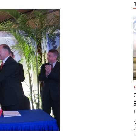
T
1
M
S