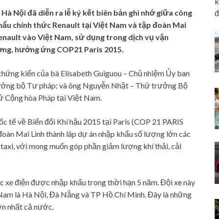
k
 Hà Nội đã diễn ra lễ ký kết biên bản ghi nhớ giữa công
đ
ẩu chính thức Renault tại Việt Nam và tập đoàn Mai
 Renault vào Việt Nam, sử dụng trong dịch vụ vận
ường, hưởng ứng COP21 Paris 2015.
ự chứng kiến của bà Elisabeth Guiguou – Chủ nhiệm Ủy ban
rưởng bộ Tư pháp; và ông Nguyễn Nhật – Thứ trưởng Bộ
sứ Cộng hòa Pháp tại Việt Nam.
ốc tế về Biến đổi Khí hậu 2015 tại Paris (COP 21 PARIS
oàn Mai Linh thành lâp dự án nhập khẩu số lượng lớn các
taxi, với mong muốn góp phần giảm lượng khí thải, cải
c xe điện được nhập khẩu trong thời hạn 5 năm. Đội xe này
t Nam là Hà Nội, Đà Nẵng và TP Hồ Chí Minh. Đây là những
ớn nhất cả nước.