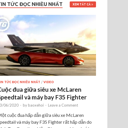
TIN TỨC ĐỌC NHIỀU NHẤT
XEM TẤT CẢ
IN TỨC ĐỌC NHIỀU NHẤT
/
VIDEO
Cuộc đua giữa siêu xe McLaren
Speedtail và máy bay F35 Fighter
3/06/2020
-
by
baoxehoi
-
Leave a Comment
ột cuộc đua hấp dẫn giữa siêu xe McLaren
peedtail và máy bay F35 Fighter rất hấp dẫn do