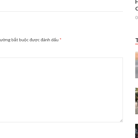
H
C
0
rường bắt buộc được đánh dấu
*