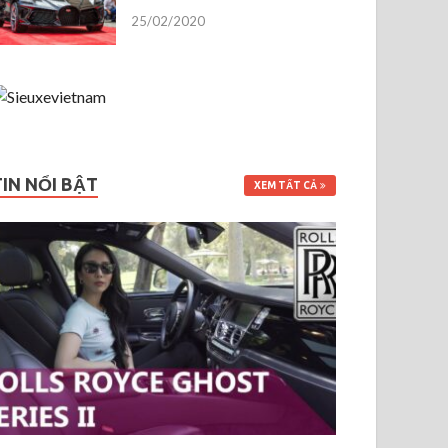
25/02/2020
TIN NỔI BẬT
XEM TẤT CẢ