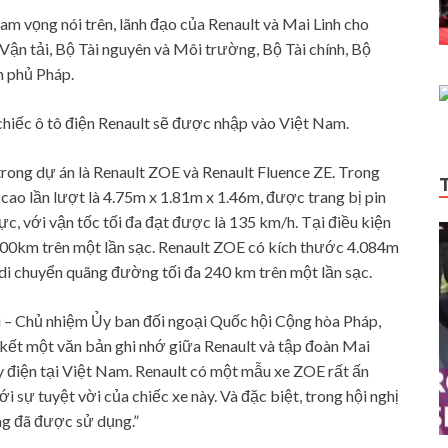
m vọng nói trên, lãnh đạo của Renault và Mai Linh cho
 Vận tải, Bộ Tài nguyên và Môi trường, Bộ Tài chính, Bộ
h phủ Pháp.
chiếc ô tô điện Renault sẽ được nhập vào Việt Nam.
trong dự án là Renault ZOE và Renault Fluence ZE. Trong
 cao lần lượt là 4.75m x 1.81m x 1.46m, được trang bị pin
ực, với vận tốc tối đa đạt được là 135 km/h. Tại điều kiện
00km trên một lần sạc. Renault ZOE có kích thước 4.084m
di chuyển quãng đường tối đa 240 km trên một lần sạc.
ou – Chủ nhiệm Ủy ban đối ngoại Quốc hội Cộng hòa Pháp,
kết một văn bản ghi nhớ giữa Renault và tập đoàn Mai
ạy điện tại Việt Nam. Renault có một mẫu xe ZOE rất ấn
sự tuyệt vời của chiếc xe này. Và đặc biệt​, trong hội nghị
ng đã được sử dụng.”