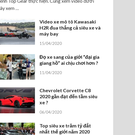
ênh Top Gear thực hiện. Cùng xem video dưới
ây xem …
Video xe mô tô Kawasaki
H2R đua thắng cả siêu xe và
máy bay
15/04/2020
Đọ xe sang của giới “đại gia
giang hồ” ai chịu chơi hơn ?
11/04/2020
Chevrolet Corvette C8
2020 gần đạt đến tầm siêu
xe ?
06/04/2020
Top siêu xe trăm tỷ đắt
nhất thế giới năm 2020