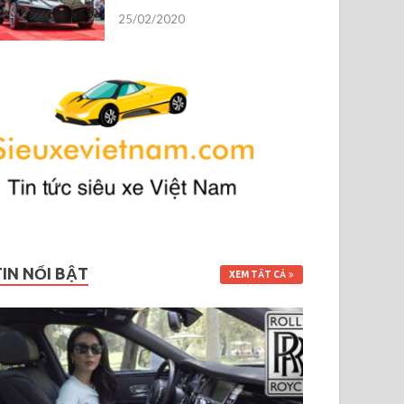
25/02/2020
TIN NỔI BẬT
XEM TẤT CẢ