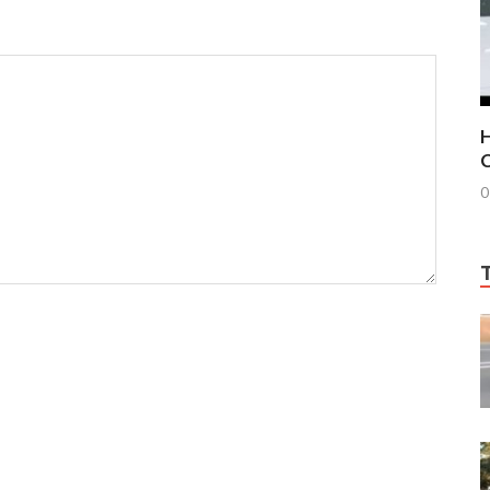
H
C
0