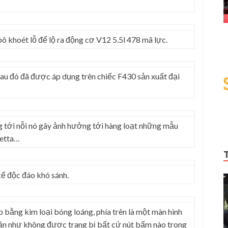
pô khoét lỗ để lộ ra động cơ V12 5.5l 478 mã lực.
 sau đó đã được áp dụng trên chiếc F430 sản xuất đại
ng tới nỗi nó gây ảnh hưởng tới hàng loạt những mẫu
netta…
kế độc đáo khó sánh.
p bằng kim loại bóng loáng, phía trên là một màn hình
gần như không được trang bị bất cứ nút bấm nào trong