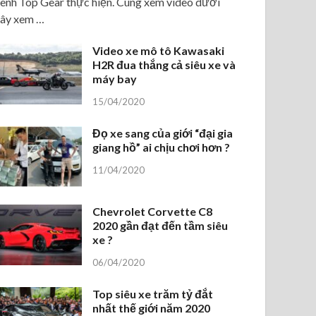
ênh Top Gear thực hiện. Cùng xem video dưới
ây xem …
Video xe mô tô Kawasaki
H2R đua thắng cả siêu xe và
máy bay
15/04/2020
Đọ xe sang của giới “đại gia
giang hồ” ai chịu chơi hơn ?
11/04/2020
Chevrolet Corvette C8
2020 gần đạt đến tầm siêu
xe ?
06/04/2020
Top siêu xe trăm tỷ đắt
nhất thế giới năm 2020