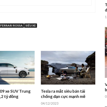
T
d
1
FERRARI ROSSA
SIÊU XE
V
b
 09 xe SUV Trung
Tesla ra mắt siêu bán tải
,2 tỷ đồng
chống đạn cực mạnh mẽ
0
04/12/2023