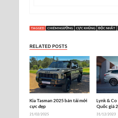
TAGGED
CHIÊM NGƯỠNG
CỰC KHỦNG
ĐỘC NHẤT
RELATED POSTS
Kia Tasman 2025 bán tải mới
Lynk & Co
cực đẹp
Quốc giá 2
21/02/2025
31/12/2023