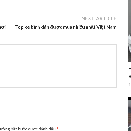
NEXT ARTICLE
hơi
Top xe bình dân được mua nhiều nhất Việt Nam
T
1
rường bắt buộc được đánh dấu
*