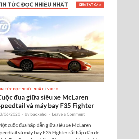
TIN TỨC ĐỌC NHIỀU NHẤT
XEM TẤT CẢ
IN TỨC ĐỌC NHIỀU NHẤT
/
VIDEO
Cuộc đua giữa siêu xe McLaren
Speedtail và máy bay F35 Fighter
3/06/2020
-
by
baoxehoi
-
Leave a Comment
ột cuộc đua hấp dẫn giữa siêu xe McLaren
peedtail và máy bay F35 Fighter rất hấp dẫn do