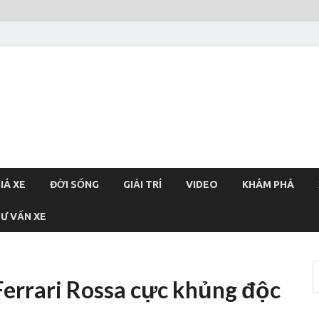
xehoi
chính thống Việt Nam, tin tức xe cập nhật 24h
IÁ XE
ĐỜI SỐNG
GIẢI TRÍ
VIDEO
KHÁM PHÁ
Ư VẤN XE
errari Rossa cực khủng độc