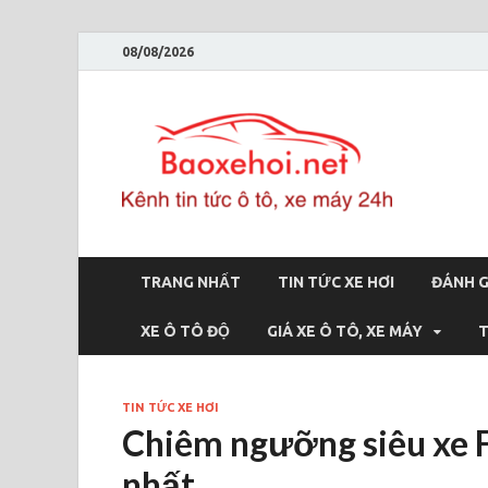
08/08/2026
Bao
Báo xe hơi 
TRANG NHẤT
TIN TỨC XE HƠI
ĐÁNH G
XE Ô TÔ ĐỘ
GIÁ XE Ô TÔ, XE MÁY
T
TIN TỨC XE HƠI
Chiêm ngưỡng siêu xe F
nhất