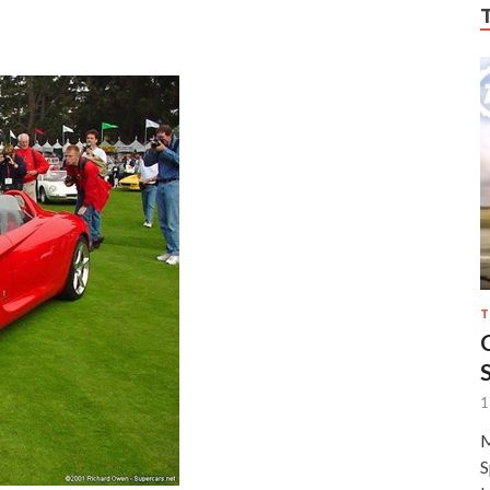
T
1
M
S