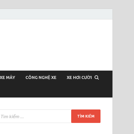
XE MÁY
CÔNG NGHỆ XE
XE HƠI CƯỜI