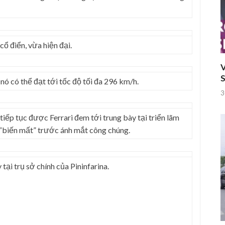
ổ điển, vừa hiện đại.
V
S
ó có thể đạt tới tốc độ tối đa 296 km/h.
3
e tiếp tục được Ferrari đem tới trung bày tại triển lãm
n “biến mất” trước ánh mắt công chúng.
tại trụ sở chính của Pininfarina.