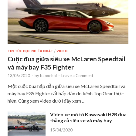
TIN TỨC ĐỌC NHIỀU NHẤT
/
VIDEO
Cuộc đua giữa siêu xe McLaren Speedtail
và máy bay F35 Fighter
13/06/2020
-
by
baoxehoi
-
Leave a Comment
Một cuộc đua hấp dẫn giữa siêu xe McLaren Speedtail và
máy bay F35 Fighter rất hấp dẫn do kênh Top Gear thực
hiện. Cùng xem video dưới đây xem …
Video xe mô tô Kawasaki H2R đua
thắng cả siêu xe và máy bay
15/04/2020