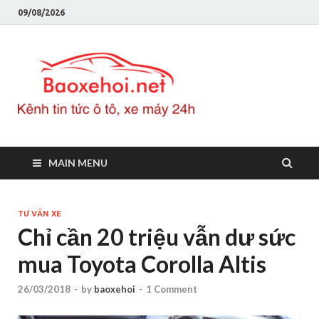
09/08/2026
Baoxeho
Báo xe hơi chính thống
Việt Nam, tin tức xe cập
nhật 24h
MAIN MENU
TƯ VẤN XE
Chỉ cần 20 triệu vẫn dư sức
mua Toyota Corolla Altis
26/03/2018
-
by
baoxehoi
-
1 Comment