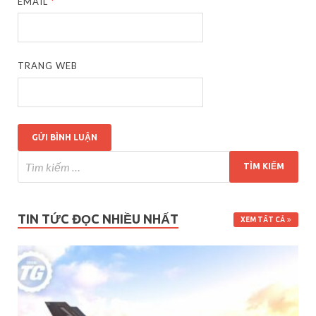
EMAIL
*
TRANG WEB
TIN TỨC ĐỌC NHIỀU NHẤT
XEM TẤT CẢ