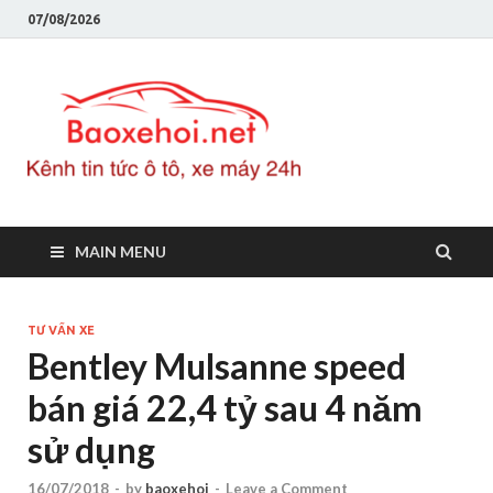
07/08/2026
Baoxeho
Báo xe hơi chính thống
Việt Nam, tin tức xe cập
nhật 24h
MAIN MENU
TƯ VẤN XE
Bentley Mulsanne speed
bán giá 22,4 tỷ sau 4 năm
sử dụng
16/07/2018
-
by
baoxehoi
-
Leave a Comment