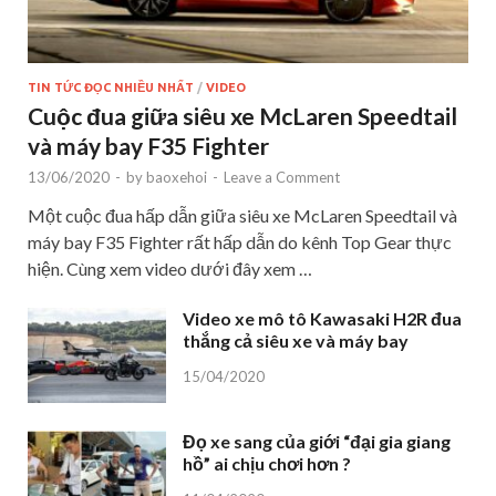
TIN TỨC ĐỌC NHIỀU NHẤT
/
VIDEO
Cuộc đua giữa siêu xe McLaren Speedtail
và máy bay F35 Fighter
13/06/2020
-
by
baoxehoi
-
Leave a Comment
Một cuộc đua hấp dẫn giữa siêu xe McLaren Speedtail và
máy bay F35 Fighter rất hấp dẫn do kênh Top Gear thực
hiện. Cùng xem video dưới đây xem …
Video xe mô tô Kawasaki H2R đua
thắng cả siêu xe và máy bay
15/04/2020
Đọ xe sang của giới “đại gia giang
hồ” ai chịu chơi hơn ?