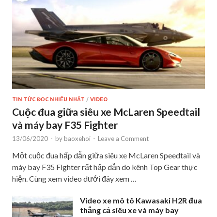
TIN TỨC ĐỌC NHIỀU NHẤT
/
VIDEO
Cuộc đua giữa siêu xe McLaren Speedtail
và máy bay F35 Fighter
13/06/2020
-
by
baoxehoi
-
Leave a Comment
Một cuộc đua hấp dẫn giữa siêu xe McLaren Speedtail và
máy bay F35 Fighter rất hấp dẫn do kênh Top Gear thực
hiện. Cùng xem video dưới đây xem …
Video xe mô tô Kawasaki H2R đua
thắng cả siêu xe và máy bay