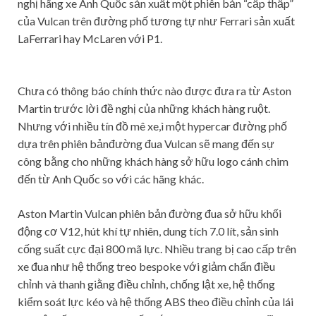
nghị hãng xe Anh Quốc sản xuất một phiên bản “cấp thấp”
của Vulcan trên đường phố tương tự như Ferrari sản xuất
LaFerrari hay McLaren với P1.
Chưa có thông báo chính thức nào được đưa ra từ Aston
Martin trước lời đề nghị của những khách hàng ruột.
Nhưng với nhiều tín đồ mê xe,ì một hypercar đường phố
dựa trên phiên bảnđường đua Vulcan sẽ mang đến sự
công bằng cho những khách hàng sở hữu logo cánh chim
đến từ Anh Quốc so với các hãng khác.
Aston Martin Vulcan phiên bản đường đua sở hữu khối
động cơ V12, hút khí tự nhiên, dung tích 7.0 lít, sản sinh
cống suất cực đại 800 mã lực. Nhiều trang bị cao cấp trên
xe đua như hệ thống treo bespoke với giảm chấn điều
chỉnh và thanh giằng điều chỉnh, chống lật xe, hệ thống
kiểm soát lực kéo và hệ thống ABS theo điều chỉnh của lái