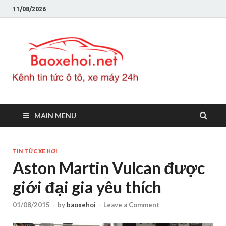
11/08/2026
Baoxeho
Báo xe hơi chính thống
Việt Nam, tin tức xe cập
nhật 24h
MAIN MENU
TIN TỨC XE HƠI
Aston Martin Vulcan được
giới đại gia yêu thích
01/08/2015
-
by
baoxehoi
-
Leave a Comment