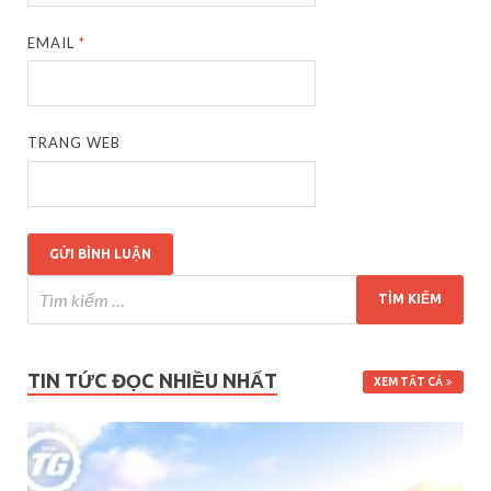
EMAIL
*
TRANG WEB
TIN TỨC ĐỌC NHIỀU NHẤT
XEM TẤT CẢ