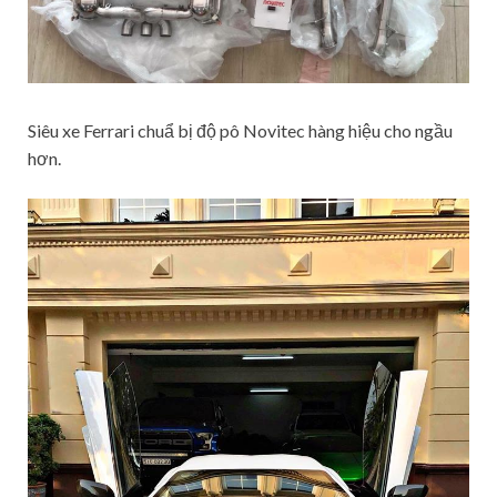
Siêu xe Ferrari chuẩ bị độ pô Novitec hàng hiệu cho ngầu
hơn.