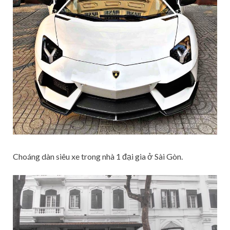
Choáng dàn siêu xe trong nhà 1 đại gia ở Sài Gòn.