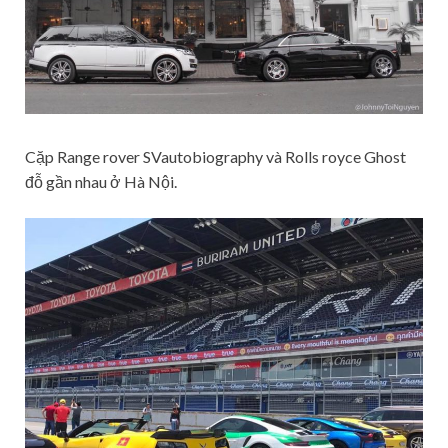
Cặp Range rover SVautobiography và Rolls royce Ghost
đỗ gần nhau ở Hà Nội.