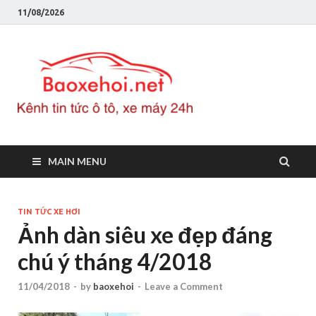
11/08/2026
Baoxeho
Báo xe hơi chính thống
Việt Nam, tin tức xe cập
nhật 24h
MAIN MENU
TIN TỨC XE HƠI
Ảnh dàn siêu xe đẹp đáng
chú ý tháng 4/2018
11/04/2018
-
by
baoxehoi
-
Leave a Comment