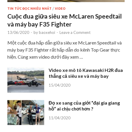
TIN TỨC ĐỌC NHIỀU NHẤT
/
VIDEO
Cuộc đua giữa siêu xe McLaren Speedtail
và máy bay F35 Fighter
13/06/2020
-
by
baoxehoi
-
Leave a Comment
Một cuộc đua hấp dẫn giữa siêu xe McLaren Speedtail và
máy bay F35 Fighter rất hấp dẫn do kênh Top Gear thực
hiện. Cùng xem video dưới đây xem …
Video xe mô tô Kawasaki H2R đua
thắng cả siêu xe và máy bay
15/04/2020
Đọ xe sang của giới “đại gia giang
hồ” ai chịu chơi hơn ?
11/04/2020