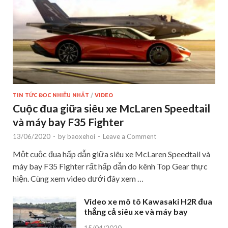
TIN TỨC ĐỌC NHIỀU NHẤT
/
VIDEO
Cuộc đua giữa siêu xe McLaren Speedtail
và máy bay F35 Fighter
13/06/2020
-
by
baoxehoi
-
Leave a Comment
Một cuộc đua hấp dẫn giữa siêu xe McLaren Speedtail và
máy bay F35 Fighter rất hấp dẫn do kênh Top Gear thực
hiện. Cùng xem video dưới đây xem …
Video xe mô tô Kawasaki H2R đua
thắng cả siêu xe và máy bay
15/04/2020