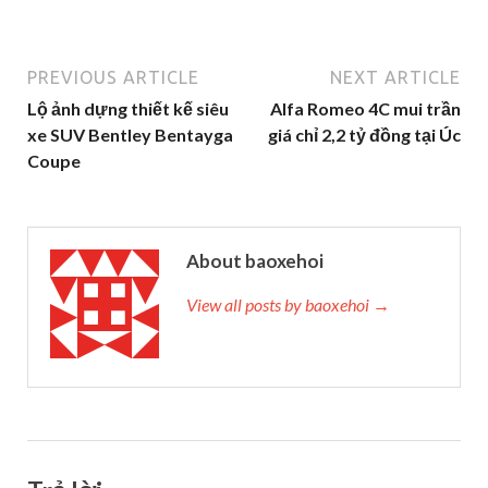
PREVIOUS ARTICLE
NEXT ARTICLE
Lộ ảnh dựng thiết kế siêu
Alfa Romeo 4C mui trần
xe SUV Bentley Bentayga
giá chỉ 2,2 tỷ đồng tại Úc
Coupe
About baoxehoi
View all posts by baoxehoi →