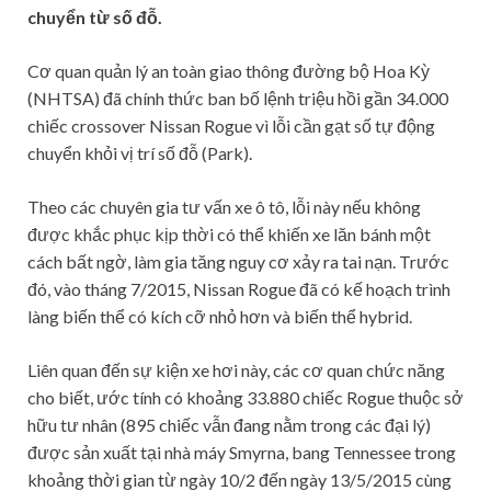
chuyển từ số đỗ.
Cơ quan quản lý an toàn giao thông đường bộ Hoa Kỳ
(NHTSA) đã chính thức ban bố lệnh triệu hồi gần 34.000
chiếc crossover Nissan Rogue vì lỗi cần gạt số tự động
chuyển khỏi vị trí số đỗ (Park).
Theo các chuyên gia tư vấn xe ô tô, lỗi này nếu không
được khắc phục kịp thời có thể khiến xe lăn bánh một
cách bất ngờ, làm gia tăng nguy cơ xảy ra tai nạn. Trước
đó, vào tháng 7/2015, Nissan Rogue đã có kế hoạch trình
làng biến thể có kích cỡ nhỏ hơn và biến thể hybrid.
Liên quan đến sự kiện xe hơi này, các cơ quan chức năng
cho biết, ước tính có khoảng 33.880 chiếc Rogue thuộc sở
hữu tư nhân (895 chiếc vẫn đang nằm trong các đại lý)
được sản xuất tại nhà máy Smyrna, bang Tennessee trong
khoảng thời gian từ ngày 10/2 đến ngày 13/5/2015 cùng