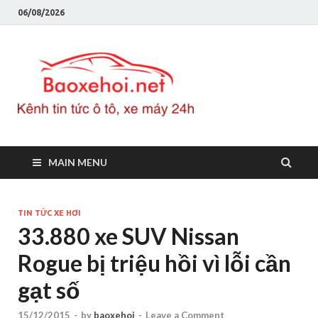
06/08/2026
Baoxeho
Báo xe hơi chính thống
Việt Nam, tin tức xe cập
nhật 24h
MAIN MENU
TIN TỨC XE HƠI
33.880 xe SUV Nissan
Rogue bị triệu hồi vì lỗi cần
gạt số
15/12/2015
-
by
baoxehoi
-
Leave a Comment