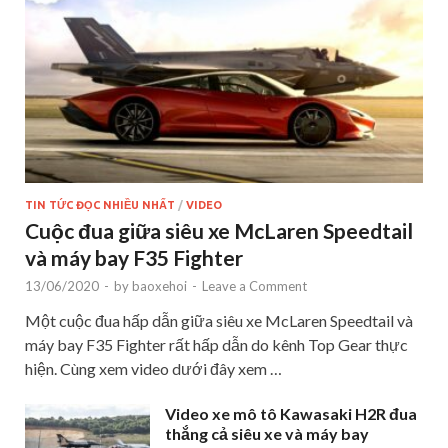
TIN TỨC ĐỌC NHIỀU NHẤT
/
VIDEO
Cuộc đua giữa siêu xe McLaren Speedtail
và máy bay F35 Fighter
13/06/2020
-
by
baoxehoi
-
Leave a Comment
Một cuộc đua hấp dẫn giữa siêu xe McLaren Speedtail và
máy bay F35 Fighter rất hấp dẫn do kênh Top Gear thực
hiện. Cùng xem video dưới đây xem …
Video xe mô tô Kawasaki H2R đua
thắng cả siêu xe và máy bay