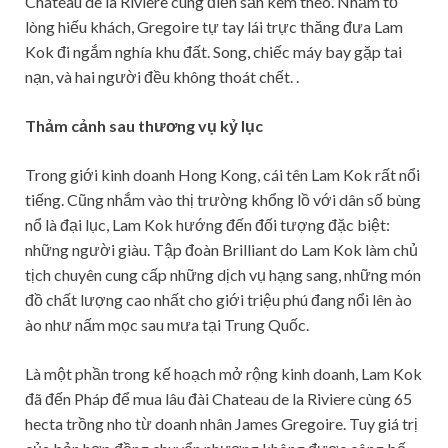
Chateau de la Riviere cùng điền sản kèm theo. Nhằm tỏ
lòng hiếu khách, Gregoire tự tay lái trực thăng đưa Lam
Kok đi ngắm nghía khu đất. Song, chiếc máy bay gặp tai
nạn, và hai người đều không thoát chết. .
Thảm cảnh sau thương vụ kỷ lục
Trong giới kinh doanh Hong Kong, cái tên Lam Kok rất nổi
tiếng. Cũng nhắm vào thị trường khổng lồ với dân số bùng
nổ là đại lục, Lam Kok hướng đến đối tượng đặc biệt:
những người giàu. Tập đoàn Brilliant do Lam Kok làm chủ
tịch chuyên cung cấp những dịch vụ hạng sang, những món
đồ chất lượng cao nhất cho giới triệu phú đang nổi lên ào
ào như nấm mọc sau mưa tại Trung Quốc.
Là một phần trong kế hoạch mở rộng kinh doanh, Lam Kok
đã đến Pháp để mua lâu đài Chateau de la Riviere cùng 65
hecta trồng nho từ doanh nhân James Gregoire. Tuy giá trị