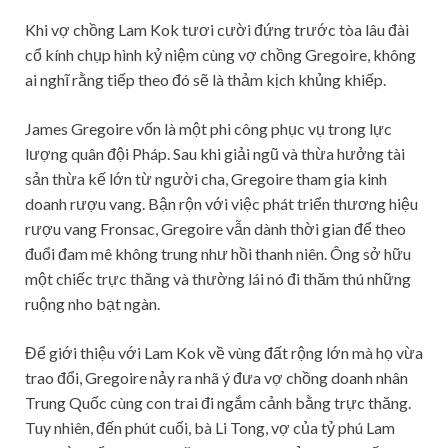
Khi vợ chồng Lam Kok tươi cười đứng trước tòa lâu đài
cổ kính chụp hình kỷ niệm cùng vợ chồng Gregoire, không
ai nghĩ rằng tiếp theo đó sẽ là thảm kịch khủng khiếp.
James Gregoire vốn là một phi công phục vụ trong lực
lượng quân đội Pháp. Sau khi giải ngũ và thừa hưởng tài
sản thừa kế lớn từ người cha, Gregoire tham gia kinh
doanh rượu vang. Bận rộn với việc phát triển thương hiệu
rượu vang Fronsac, Gregoire vẫn dành thời gian để theo
đuổi đam mê không trung như hồi thanh niên. Ông sở hữu
một chiếc trực thăng và thường lái nó đi thăm thú những
ruộng nho bạt ngàn.
Để giới thiệu với Lam Kok về vùng đất rộng lớn mà họ vừa
trao đổi, Gregoire nảy ra nhã ý đưa vợ chồng doanh nhân
Trung Quốc cùng con trai đi ngắm cảnh bằng trực thăng.
Tuy nhiên, đến phút cuối, bà Li Tong, vợ của tỷ phú Lam