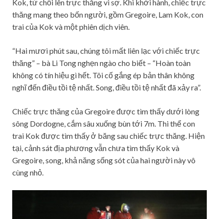
Kok, từ chối lên trực thăng vì sợ. Khi khởi hành, chiếc trực
thăng mang theo bốn người, gồm Gregoire, Lam Kok, con
trai của Kok và một phiên dịch viên.
“Hai mươi phút sau, chúng tôi mất liên lạc với chiếc trực
thăng” – bà Li Tong nghẹn ngào cho biết – “Hoàn toàn
không có tín hiệu gì hết. Tôi cố gắng ép bản thân không
nghĩ đến điều tồi tệ nhất. Song, điều tồi tệ nhất đã xảy ra”.
Chiếc trực thăng của Gregoire được tìm thấy dưới lòng
sông Dordogne, cắm sâu xuống bùn tới 7m. Thi thể con
trai Kok được tìm thấy ở băng sau chiếc trực thăng. Hiện
tại, cảnh sát địa phương vẫn chưa tìm thấy Kok và
Gregoire, song, khả năng sống sót của hai người này vô
cùng nhỏ.