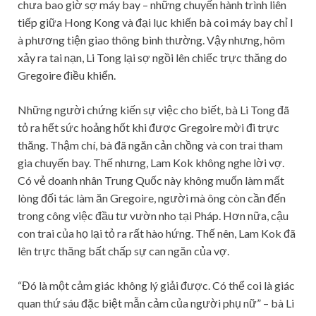
chưa bao giờ sợ máy bay – những chuyến hành trình liên
tiếp giữa Hong Kong và đại lục khiến bà coi máy bay chỉ l
à phương tiện giao thông bình thường. Vậy nhưng, hôm
xảy ra tai nạn, Li Tong lại sợ ngồi lên chiếc trực thăng do
Gregoire điều khiển.
Những người chứng kiến sự việc cho biết, bà Li Tong đã
tỏ ra hết sức hoảng hốt khi được Gregoire mời đi trực
thăng. Thậm chí, bà đã ngăn cản chồng và con trai tham
gia chuyến bay. Thế nhưng, Lam Kok không nghe lời vợ.
Có vẻ doanh nhân Trung Quốc này không muốn làm mất
lòng đối tác làm ăn Gregoire, người mà ông còn cần đến
trong công việc đầu tư vườn nho tại Pháp. Hơn nữa, cậu
con trai của họ lại tỏ ra rất hào hứng. Thế nên, Lam Kok đã
lên trực thăng bất chấp sự can ngăn của vợ.
“Đó là một cảm giác không lý giải được. Có thể coi là giác
quan thứ sáu đặc biệt mẫn cảm của người phụ nữ” – bà Li