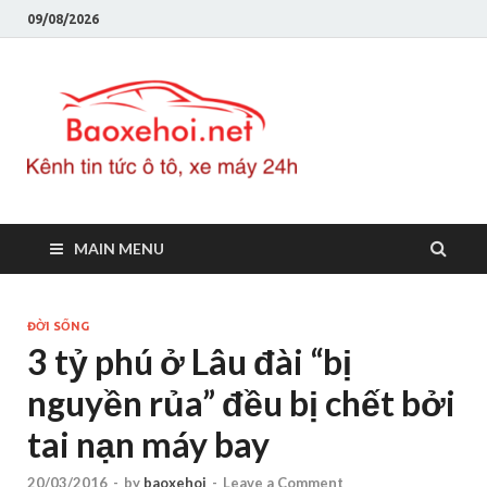
09/08/2026
Baoxeho
Báo xe hơi chính thống
Việt Nam, tin tức xe cập
nhật 24h
MAIN MENU
ĐỜI SỐNG
3 tỷ phú ở Lâu đài “bị
nguyền rủa” đều bị chết bởi
tai nạn máy bay
20/03/2016
-
by
baoxehoi
-
Leave a Comment