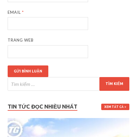
EMAIL
*
TRANG WEB
TIN TỨC ĐỌC NHIỀU NHẤT
XEM TẤT CẢ