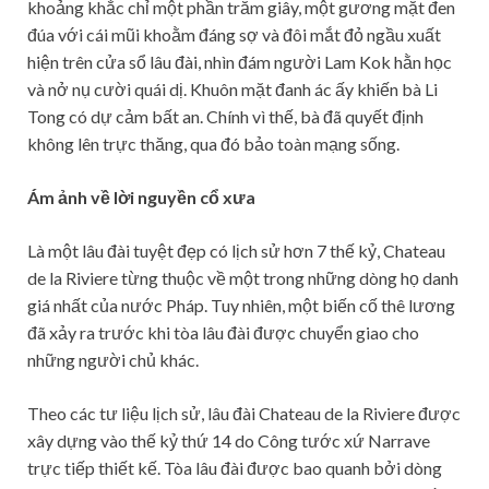
khoảng khắc chỉ một phần trăm giây, một gương mặt đen
đúa với cái mũi khoằm đáng sợ và đôi mắt đỏ ngầu xuất
hiện trên cửa sổ lâu đài, nhìn đám người Lam Kok hằn học
và nở nụ cười quái dị. Khuôn mặt đanh ác ấy khiến bà Li
Tong có dự cảm bất an. Chính vì thế, bà đã quyết định
không lên trực thăng, qua đó bảo toàn mạng sống.
Ám ảnh về lời nguyền cổ xưa
Là một lâu đài tuyệt đẹp có lịch sử hơn 7 thế kỷ, Chateau
de la Riviere từng thuộc về một trong những dòng họ danh
giá nhất của nước Pháp. Tuy nhiên, một biến cố thê lương
đã xảy ra trước khi tòa lâu đài được chuyển giao cho
những người chủ khác.
Theo các tư liệu lịch sử, lâu đài Chateau de la Riviere được
xây dựng vào thế kỷ thứ 14 do Công tước xứ Narrave
trực tiếp thiết kế. Tòa lâu đài được bao quanh bởi dòng