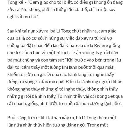
Tong kể – “Cảm giác cho tôi biết, có điều gì không ổn đang
xảy ra. Nó không phải là thứ gì đó cụ thể, chỉ là một suy
nghĩ rất mơ hồ”.
Sau khi tai nạn xảy ra, bà Li Tong chợt nhận ra, cảm giác
của bà là có cơ sở. Những sự việc đã xảy ra từ khi vợ
chồng bà đặt chân đến lâu đài Chateau de la Riviere giống
như lời cảnh báo về một bi kịch sẽ ập xuống. Người đàn
bà mất chồng và con tâm sự: “Khi bước vào bên trong lâu
đài, tôi cảm thấy một luồng khí lạnh buốt thổi qua mặt,
khiến tôi sởn da gà. Đi qua các hành lang, tôi nghe thấy
tiếng u u vọng ra đầy ma quái. Điều lạ là những người khác
không nghe thấy những gì tôi nghe thấy, không nhìn thấy
những gì tôi đã nhìn thấy. Tôi nhìn thấy vài cái bóng xẹt qua
rất nhanh, giống như lướt trên nền đá hoa cương lạnh lẽo”.
Buổi sáng trước khi tai nạn xảy ra, bà Li Tong thêm một
lần nữa nhận thấy hiện tượng đáng ngờ. Trong một