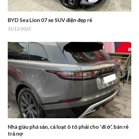
BYD Sea Lion 07 xe SUV điện đẹp rẻ
31/12/2023
Nhà giàu phá sản, cả loạt ô tô phải cho ‘đi ở’, bán rẻ
trả nợ