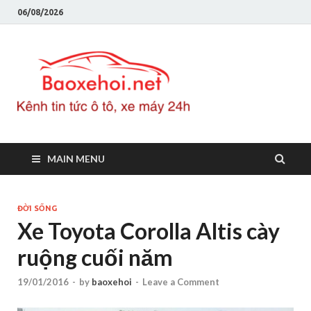
06/08/2026
Baoxeho
Báo xe hơi chính thống
Việt Nam, tin tức xe cập
nhật 24h
MAIN MENU
ĐỜI SỐNG
Xe Toyota Corolla Altis cày
ruộng cuối năm
19/01/2016
-
by
baoxehoi
-
Leave a Comment