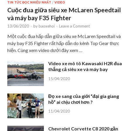
TIN TỨC ĐỌC NHIỀU NHẤT
/
VIDEO
Cuộc đua giữa siêu xe McLaren Speedtail
và máy bay F35 Fighter
13/06/2020
-
by
baoxehoi
-
Leave a Comment
Một cuộc đua hấp dẫn giữa siêu xe McLaren Speedtail và
máy bay F35 Fighter rất hấp dẫn do kênh Top Gear thực
hiện. Cùng xem video dưới đây xem …
Video xe mô tô Kawasaki H2R đua
thắng cả siêu xe và máy bay
15/04/2020
Đọ xe sang của giới “đại gia giang
hồ” ai chịu chơi hơn ?
11/04/2020
Chevrolet Corvette C8 2020 gần