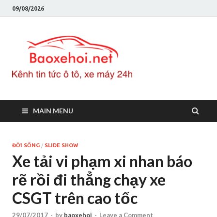
09/08/2026
Baoxeho
Báo xe hơi chính thống
Việt Nam, tin tức xe cập
nhật 24h
MAIN MENU
ĐỜI SỐNG
/
SLIDE SHOW
Xe tải vi phạm xi nhan báo
rẽ rồi đi thẳng chạy xe
CSGT trên cao tốc
29/07/2017
-
by
baoxehoi
-
Leave a Comment