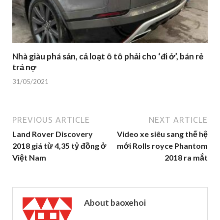
Nhà giàu phá sản, cả loạt ô tô phải cho ‘đi ở’, bán rẻ
trả nợ
31/05/2021
PREVIOUS ARTICLE
NEXT ARTICLE
Land Rover Discovery
Video xe siêu sang thế hệ
2018 giá từ 4,35 tỷ đồng ở
mới Rolls royce Phantom
Việt Nam
2018 ra mắt
About baoxehoi