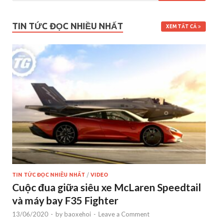
TIN TỨC ĐỌC NHIỀU NHẤT
XEM TẤT CẢ
TIN TỨC ĐỌC NHIỀU NHẤT
/
VIDEO
Cuộc đua giữa siêu xe McLaren Speedtail
và máy bay F35 Fighter
13/06/2020
-
by
baoxehoi
-
Leave a Comment