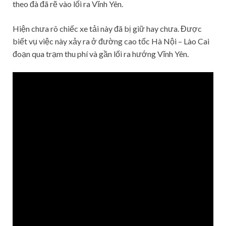
theo đà đã rẽ vào lối ra Vĩnh Yên.
Hiện chưa rõ chiếc xe tải này đã bị giữ hay chưa. Được
biết vụ việc này xảy ra ở đường cao tốc Hà Nội – Lào Cai
đoạn qua trạm thu phí và gần lối ra hướng Vĩnh Yên.