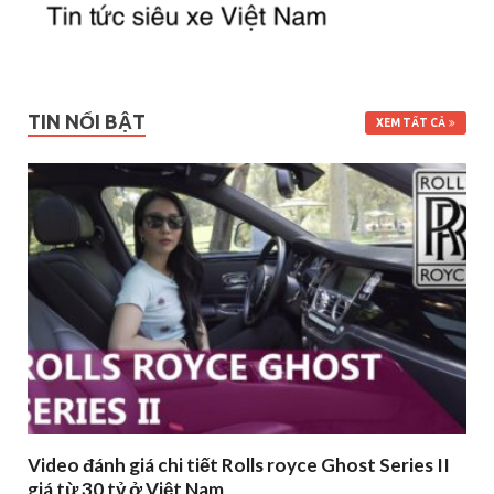
TIN NỔI BẬT
XEM TẤT CẢ
Video đánh giá chi tiết Rolls royce Ghost Series II
giá từ 30 tỷ ở Việt Nam