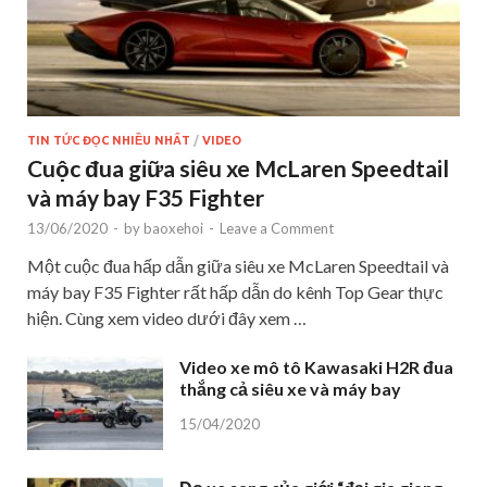
TIN TỨC ĐỌC NHIỀU NHẤT
/
VIDEO
Cuộc đua giữa siêu xe McLaren Speedtail
và máy bay F35 Fighter
13/06/2020
-
by
baoxehoi
-
Leave a Comment
Một cuộc đua hấp dẫn giữa siêu xe McLaren Speedtail và
máy bay F35 Fighter rất hấp dẫn do kênh Top Gear thực
hiện. Cùng xem video dưới đây xem …
Video xe mô tô Kawasaki H2R đua
thắng cả siêu xe và máy bay
15/04/2020