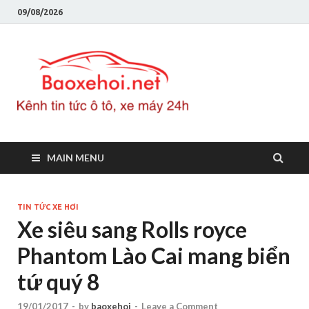
09/08/2026
Baoxeho
Báo xe hơi chính thống
Việt Nam, tin tức xe cập
nhật 24h
MAIN MENU
TIN TỨC XE HƠI
Xe siêu sang Rolls royce
Phantom Lào Cai mang biển
tứ quý 8
19/01/2017
-
by
baoxehoi
-
Leave a Comment