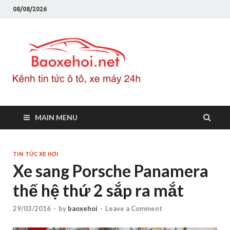
08/08/2026
Baoxeho
Báo xe hơi chính thống
Việt Nam, tin tức xe cập
nhật 24h
MAIN MENU
TIN TỨC XE HƠI
Xe sang Porsche Panamera
thế hệ thứ 2 sắp ra mắt
29/03/2016
-
by
baoxehoi
-
Leave a Comment