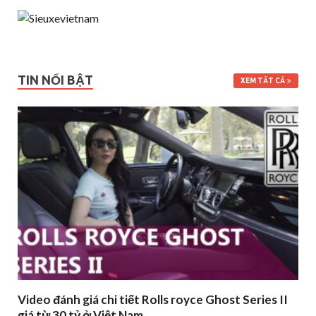
TIN NỔI BẬT
XEM TẤT CẢ
Video đánh giá chi tiết Rolls royce Ghost Series II
giá từ 30 tỷ ở Việt Nam