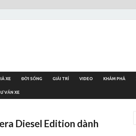
xehoi
chính thống Việt Nam, tin tức xe cập nhật 24h
IÁ XE
ĐỜI SỐNG
GIẢI TRÍ
VIDEO
KHÁM PHÁ
Ư VẤN XE
ra Diesel Edition dành