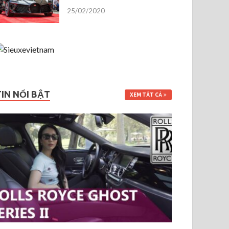
25/02/2020
TIN NỔI BẬT
XEM TẤT CẢ