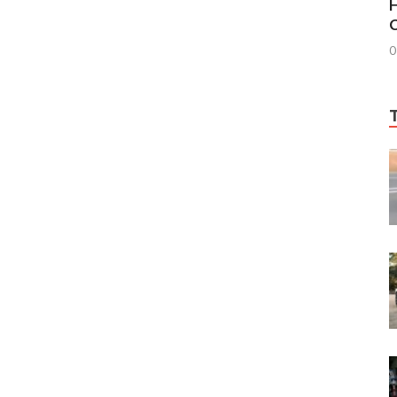
H
C
0