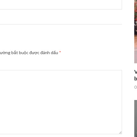
rường bắt buộc được đánh dấu
*
V
b
0