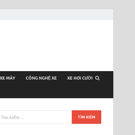
XE MÁY
CÔNG NGHỆ XE
XE HƠI CƯỜI