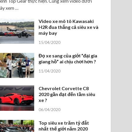
ênh Top Gear thực hiện. Cùng xem video dưới
ây xem …
Video xe mô tô Kawasaki
H2R đua thắng cả siêu xe và
máy bay
15/04/2020
Đọ xe sang của giới “đại gia
giang hồ” ai chịu chơi hơn ?
11/04/2020
Chevrolet Corvette C8
2020 gần đạt đến tầm siêu
xe ?
06/04/2020
Top siêu xe trăm tỷ đắt
nhất thế giới năm 2020