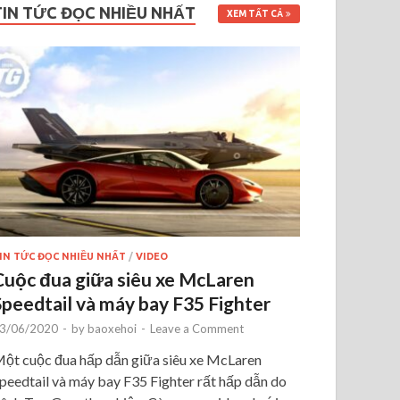
TIN TỨC ĐỌC NHIỀU NHẤT
XEM TẤT CẢ
IN TỨC ĐỌC NHIỀU NHẤT
/
VIDEO
Cuộc đua giữa siêu xe McLaren
Speedtail và máy bay F35 Fighter
3/06/2020
-
by
baoxehoi
-
Leave a Comment
ột cuộc đua hấp dẫn giữa siêu xe McLaren
peedtail và máy bay F35 Fighter rất hấp dẫn do