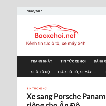
08/08/2026
Bao
Báo xe hơi 
TRANG NHẤT
TIN TỨC XE HƠI
ĐÁNH G
XE Ô TÔ ĐỘ
GIÁ XE Ô TÔ, XE MÁY
T
TIN TỨC XE HƠI
Xe sang Porsche Paname
riêng cho Ấn Độ