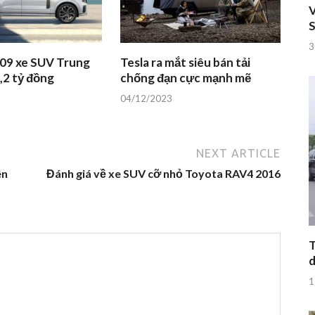
V
S
3
 09 xe SUV Trung
Tesla ra mắt siêu bán tải
,2 tỷ đồng
chống đạn cực mạnh mẽ
04/12/2023
NEXT ARTICLE
ên
Đánh giá về xe SUV cỡ nhỏ Toyota RAV4 2016
T
d
1