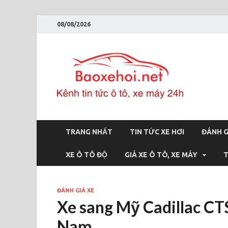
08/08/2026
Bao
Báo xe hơi 
TRANG NHẤT
TIN TỨC XE HƠI
ĐÁNH G
XE Ô TÔ ĐỘ
GIÁ XE Ô TÔ, XE MÁY
T
ĐÁNH GIÁ XE
Xe sang Mỹ Cadillac CT
Nam