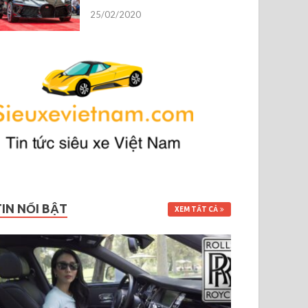
25/02/2020
TIN NỔI BẬT
XEM TẤT CẢ