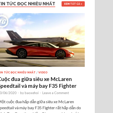
TIN TỨC ĐỌC NHIỀU NHẤT
XEM TẤT CẢ
IN TỨC ĐỌC NHIỀU NHẤT
/
VIDEO
Cuộc đua giữa siêu xe McLaren
Speedtail và máy bay F35 Fighter
3/06/2020
-
by
baoxehoi
-
Leave a Comment
ột cuộc đua hấp dẫn giữa siêu xe McLaren
peedtail và máy bay F35 Fighter rất hấp dẫn do