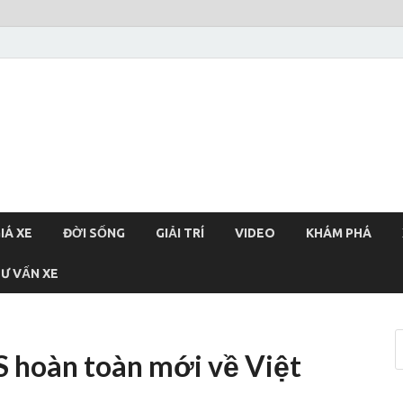
xehoi
chính thống Việt Nam, tin tức xe cập nhật 24h
IÁ XE
ĐỜI SỐNG
GIẢI TRÍ
VIDEO
KHÁM PHÁ
Ư VẤN XE
S hoàn toàn mới về Việt