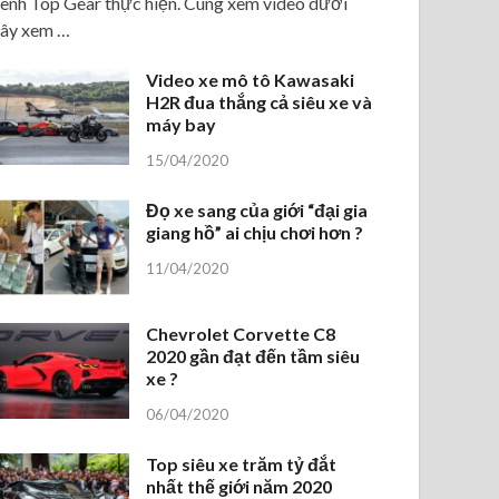
ênh Top Gear thực hiện. Cùng xem video dưới
ây xem …
Video xe mô tô Kawasaki
H2R đua thắng cả siêu xe và
máy bay
15/04/2020
Đọ xe sang của giới “đại gia
giang hồ” ai chịu chơi hơn ?
11/04/2020
Chevrolet Corvette C8
2020 gần đạt đến tầm siêu
xe ?
06/04/2020
Top siêu xe trăm tỷ đắt
nhất thế giới năm 2020