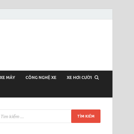
XE MÁY
CÔNG NGHỆ XE
XE HƠI CƯỜI