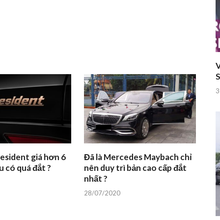
V
S
3
esident giá hơn 6
Đã là Mercedes Maybach chỉ
u có quá đắt ?
nên duy trì bản cao cấp đắt
nhất ?
28/07/2020