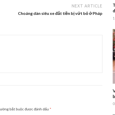
T
NEXT ARTICLE
d
Choáng dàn siêu xe đắt tiền bị vứt bỏ ở Pháp
1
V
b
0
rường bắt buộc được đánh dấu
*