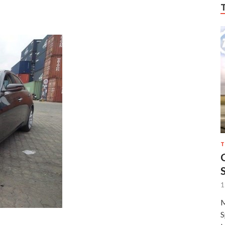
T
1
M
S