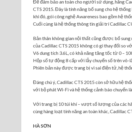
Để đảm bảo an toàn cho người sử dụng, hãng Cadi
CTS 2015. Đây là tính năng bổ sung cho hệ thống
khi đó, gói công nghệ Awareness bao gồm hệ thốn
Cuối cùng là hệ thống thông tin giải trí Cadillac 
Bản thân không gian nội thất cũng được bổ sung 
của Cadillac CTS 2015 không có gì thay đổi so v
V6 dung tích 3.6L, có khả năng tăng tốc từ 0 – 10
Hộp số tự động 8 cấp với lẫy chuyển số trên vô-
Phiên bản này được trang bị vi sai điện tử, hệ th
Đáng chú ý, Cadillac CTS 2015 còn sở hữu hệ thốn
với bộ phát Wi-Fi và hệ thống cảnh báo chuyển l
Với trang bị 10 túi khí – vượt số lượng của các hã
cùng hàng loạt tính năng an toàn khác, Cadillac 
HÀ SƠN