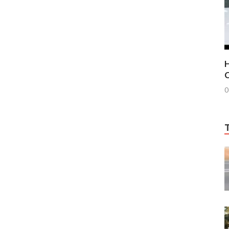
H
C
0