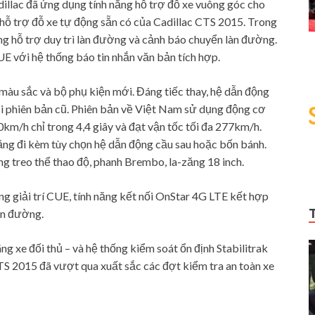
llac đã ứng dụng tính năng hỗ trợ đỗ xe vuông góc cho
 hỗ trợ đỗ xe tự động sẵn có của Cadillac CTS 2015. Trong
g hỗ trợ duy trì làn đường và cảnh báo chuyển làn đường.
CUE với hệ thống báo tin nhắn văn bản tích hợp.
màu sắc và bộ phụ kiện mới. Đáng tiếc thay, hệ dẫn động
ới phiên bản cũ. Phiên bản về Việt Nam sử dụng động cơ
0km/h chỉ trong 4,4 giây và đạt vận tốc tối đa 277km/h.
lăng đi kèm tùy chọn hệ dẫn động cầu sau hoặc bốn bánh.
ống treo thể thao độ, phanh Brembo, la-zăng 18 inch.
g giải trí CUE, tính năng kết nối OnStar 4G LTE kết hợp
àn đường.
ng xe đối thủ – và hệ thống kiểm soát ổn định Stabilitrak
CTS 2015 đã vượt qua xuất sắc các đợt kiểm tra an toàn xe