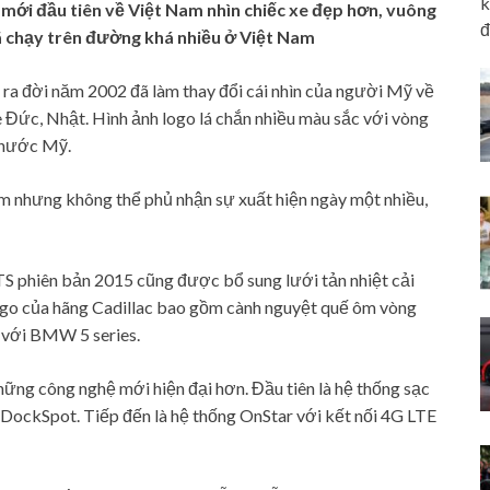
k
ệ mới đầu tiên về Việt Nam nhìn chiếc xe đẹp hơn, vuông
đ
đã chạy trên đường khá nhiều ở Việt Nam
ra đời năm 2002 đã làm thay đổi cái nhìn của người Mỹ về
 Đức, Nhật. Hình ảnh logo lá chắn nhiều màu sắc với vòng
 nước Mỹ.
am nhưng không thể phủ nhận sự xuất hiện ngày một nhiều,
TS phiên bản 2015 cũng được bổ sung lưới tản nhiệt cải
 logo của hãng Cadillac bao gồm cành nguyệt quế ôm vòng
 với BMW 5 series.
hững công nghệ mới hiện đại hơn. Đầu tiên là hệ thống sạc
 DockSpot. Tiếp đến là hệ thống OnStar với kết nối 4G LTE