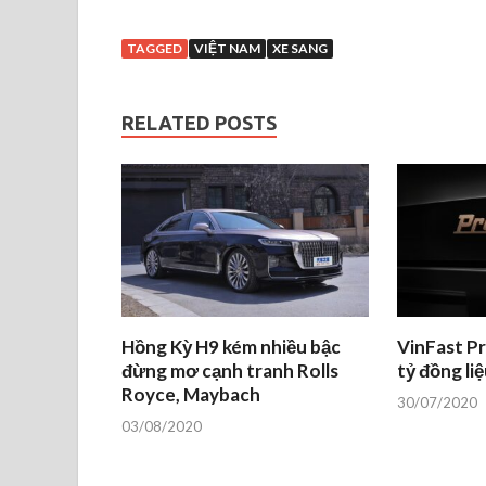
TAGGED
VIỆT NAM
XE SANG
RELATED POSTS
Hồng Kỳ H9 kém nhiều bậc
VinFast Pr
đừng mơ cạnh tranh Rolls
tỷ đồng liệ
Royce, Maybach
30/07/2020
03/08/2020