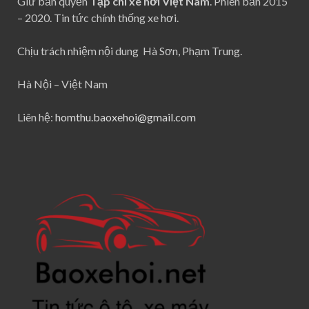
Hà Nội – Việt Nam
Liên hệ:
homthu.baoxehoi@gmail.com
CHUYÊN MỤC BÀI VIẾT