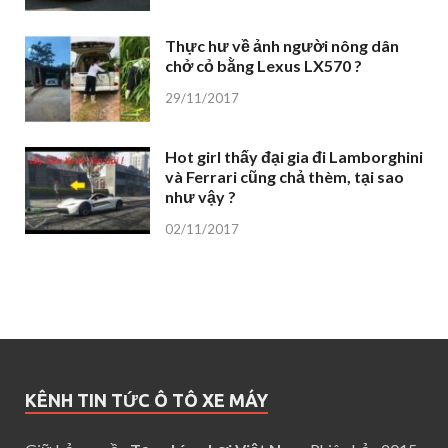
Hot girl thấy đại gia đi Lamborghini
và Ferrari cũng chả thèm, tại sao
như vậy ?
02/11/2017
KÊNH TIN TỨC Ô TÔ XE MÁY
Giữ bản quyền
Tạp chí xe hơi Việt Nam
. Phiên bản 2015
– 2020. Tin tức chính thống xe hơi.
Chịu trách nhiệm nội dung Hà Sơn, Phạm Trung.