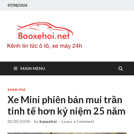
07/08/2026
Baoxeho
Báo xe hơi chính thống
Việt Nam, tin tức xe cập
nhật 24h
MAIN MENU
KHÁM PHÁ
Xe Mini phiên bản mui trần
tinh tế hơn kỷ niệm 25 năm
03/05/2018
-
by
baoxehoi
-
Leave a Comment