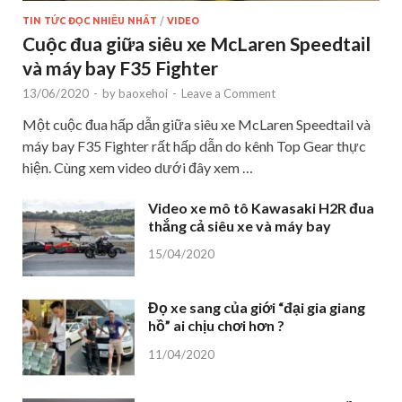
TIN TỨC ĐỌC NHIỀU NHẤT
/
VIDEO
Cuộc đua giữa siêu xe McLaren Speedtail
và máy bay F35 Fighter
13/06/2020
-
by
baoxehoi
-
Leave a Comment
Một cuộc đua hấp dẫn giữa siêu xe McLaren Speedtail và
máy bay F35 Fighter rất hấp dẫn do kênh Top Gear thực
hiện. Cùng xem video dưới đây xem …
Video xe mô tô Kawasaki H2R đua
thắng cả siêu xe và máy bay
15/04/2020
Đọ xe sang của giới “đại gia giang
hồ” ai chịu chơi hơn ?
11/04/2020