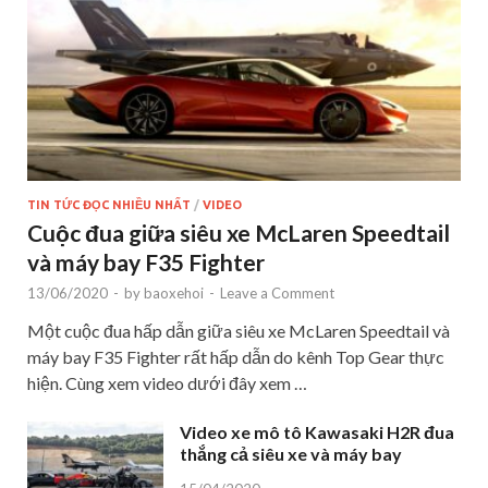
TIN TỨC ĐỌC NHIỀU NHẤT
/
VIDEO
Cuộc đua giữa siêu xe McLaren Speedtail
và máy bay F35 Fighter
13/06/2020
-
by
baoxehoi
-
Leave a Comment
Một cuộc đua hấp dẫn giữa siêu xe McLaren Speedtail và
máy bay F35 Fighter rất hấp dẫn do kênh Top Gear thực
hiện. Cùng xem video dưới đây xem …
Video xe mô tô Kawasaki H2R đua
thắng cả siêu xe và máy bay