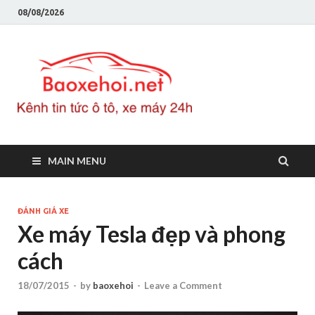
08/08/2026
Baoxeho
Báo xe hơi chính thống
Việt Nam, tin tức xe cập
nhật 24h
MAIN MENU
ĐÁNH GIÁ XE
Xe máy Tesla đẹp và phong
cách
18/07/2015
-
by
baoxehoi
-
Leave a Comment