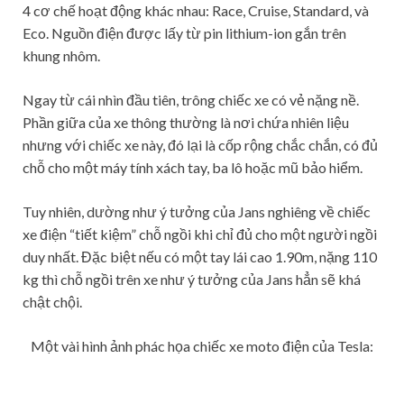
4 cơ chế hoạt động khác nhau: Race, Cruise, Standard, và
Eco. Nguồn điện được lấy từ pin lithium-ion gắn trên
khung nhôm.
Ngay từ cái nhìn đầu tiên, trông chiếc xe có vẻ nặng nề.
Phần giữa của xe thông thường là nơi chứa nhiên liệu
nhưng với chiếc xe này, đó lại là cốp rộng chắc chắn, có đủ
chỗ cho một máy tính xách tay, ba lô hoặc mũ bảo hiểm.
Tuy nhiên, dường như ý tưởng của Jans nghiêng về chiếc
xe điện “tiết kiệm” chỗ ngồi khi chỉ đủ cho một người ngồi
duy nhất. Đặc biệt nếu có một tay lái cao 1.90m, nặng 110
kg thì chỗ ngồi trên xe như ý tưởng của Jans hẳn sẽ khá
chật chội.
Một vài hình ảnh phác họa chiếc xe moto điện của Tesla: