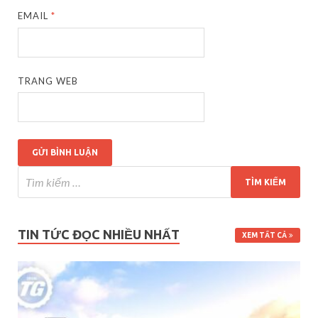
EMAIL
*
TRANG WEB
TIN TỨC ĐỌC NHIỀU NHẤT
XEM TẤT CẢ