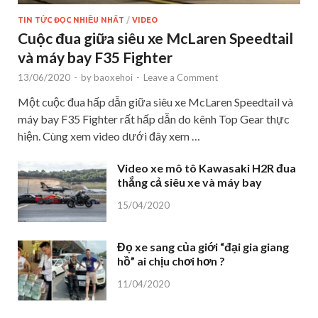
TIN TỨC ĐỌC NHIỀU NHẤT
/
VIDEO
Cuộc đua giữa siêu xe McLaren Speedtail
và máy bay F35 Fighter
13/06/2020
-
by
baoxehoi
-
Leave a Comment
Một cuộc đua hấp dẫn giữa siêu xe McLaren Speedtail và
máy bay F35 Fighter rất hấp dẫn do kênh Top Gear thực
hiện. Cùng xem video dưới đây xem …
Video xe mô tô Kawasaki H2R đua
thắng cả siêu xe và máy bay
15/04/2020
Đọ xe sang của giới “đại gia giang
hồ” ai chịu chơi hơn ?
11/04/2020