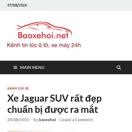
07/08/2026
Baoxeho
Báo xe hơi chính thống
Việt Nam, tin tức xe cập
nhật 24h
MAIN MENU
ĐÁNH GIÁ XE
Xe Jaguar SUV rất đẹp
chuẩn bị được ra mắt
28/08/2015
-
by
baoxehoi
-
Leave a Comment