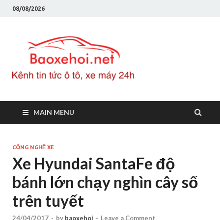
08/08/2026
Baoxeho
Báo xe hơi chính thống
Việt Nam, tin tức xe cập
nhật 24h
MAIN MENU
CÔNG NGHỆ XE
Xe Hyundai SantaFe độ
bánh lớn chạy nghìn cây số
trên tuyết
24/04/2017
-
by
baoxehoi
-
Leave a Comment