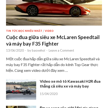
TIN TỨC ĐỌC NHIỀU NHẤT
/
VIDEO
Cuộc đua giữa siêu xe McLaren Speedtail
và máy bay F35 Fighter
13/06/2020
-
by
baoxehoi
-
Leave a Comment
Một cuộc đua hấp dẫn giữa siêu xe McLaren Speedtail và
máy bay F35 Fighter rất hấp dẫn do kênh Top Gear thực
hiện. Cùng xem video dưới đây xem …
Video xe mô tô Kawasaki H2R đua
thắng cả siêu xe và máy bay
15/04/2020
Đọ xe sang của giới “đại gia giang