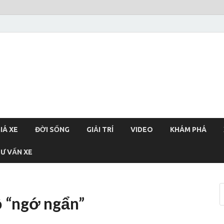
xehoi
chính thống Việt Nam, tin tức xe cập nhật 24h
IÁ XE
ĐỜI SỐNG
GIẢI TRÍ
VIDEO
KHÁM PHÁ
Ư VẤN XE
độ “ngớ ngẩn”