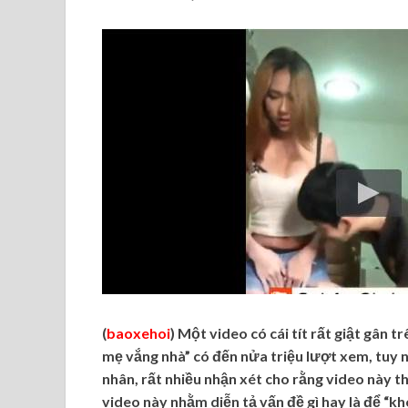
(
baoxehoi
) Một video có cái tít rất giật gân 
mẹ vắng nhà” có đến nửa triệu lượt xem, tuy n
nhân, rất nhiều nhận xét cho rằng video này th
video này nhằm diễn tả vấn đề gì hay là để “k