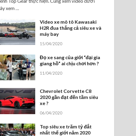
ênh Top Gear thực hiện. Cùng xem video dưới
ây xem …
Video xe mô tô Kawasaki
H2R đua thắng cả siêu xe và
máy bay
15/04/2020
Đọ xe sang của giới “đại gia
giang hồ” ai chịu chơi hơn ?
11/04/2020
Chevrolet Corvette C8
2020 gần đạt đến tầm siêu
xe ?
06/04/2020
Top siêu xe trăm tỷ đắt
nhất thế giới năm 2020