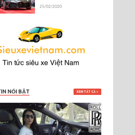
25/02/2020
TIN NỔI BẬT
XEM TẤT CẢ