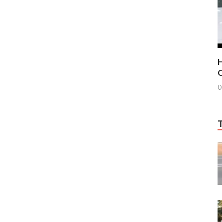
H
C
0