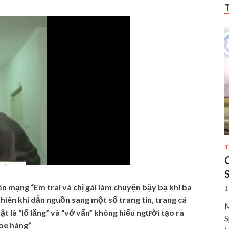
T
trên mạng “Em trai và chị gái làm chuyện bậy bạ khi ba
1
hiên khi dẫn nguồn sang một số trang tin, trang cá
M
ật là “lố lăng” và “vớ vẩn” không hiểu người tạo ra
S
hoe hàng”