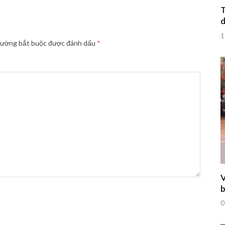
T
d
1
rường bắt buộc được đánh dấu
*
V
b
0