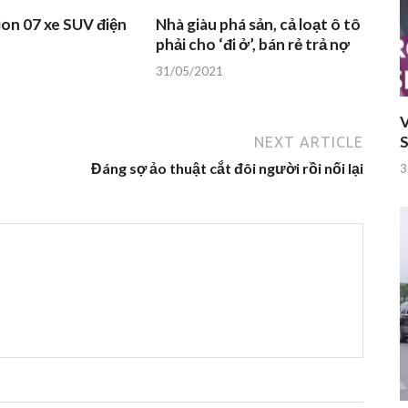
on 07 xe SUV điện
Nhà giàu phá sản, cả loạt ô tô
phải cho ‘đi ở’, bán rẻ trả nợ
31/05/2021
V
S
NEXT ARTICLE
Đáng sợ ảo thuật cắt đôi người rồi nối lại
3