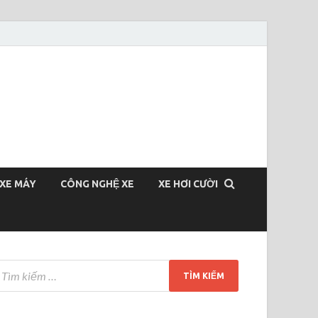
XE MÁY
CÔNG NGHỆ XE
XE HƠI CƯỜI