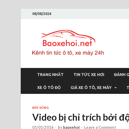
08/08/2026
Bao
Báo xe hơi 
TRANG NHẤT
TIN TỨC XE HƠI
ĐÁNH G
XE Ô TÔ ĐỘ
GIÁ XE Ô TÔ, XE MÁY
T
ĐỜI SỐNG
Video bị chỉ trích bởi 
01/01/2016
-
by
baoxehoi
-
Leave a Comment