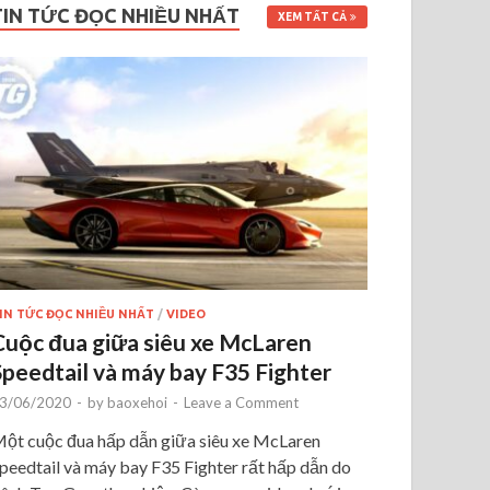
TIN TỨC ĐỌC NHIỀU NHẤT
XEM TẤT CẢ
IN TỨC ĐỌC NHIỀU NHẤT
/
VIDEO
Cuộc đua giữa siêu xe McLaren
Speedtail và máy bay F35 Fighter
3/06/2020
-
by
baoxehoi
-
Leave a Comment
ột cuộc đua hấp dẫn giữa siêu xe McLaren
peedtail và máy bay F35 Fighter rất hấp dẫn do