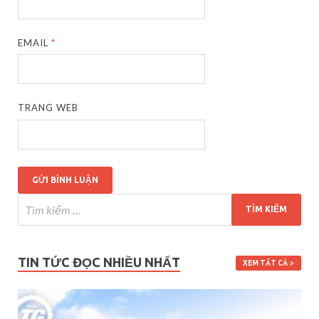
EMAIL
*
TRANG WEB
TIN TỨC ĐỌC NHIỀU NHẤT
XEM TẤT CẢ