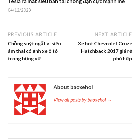
Tesla ra mắt siêu bán tải chống đạn cực mạnh mẽ
04/12/2023
PREVIOUS ARTICLE
NEXT ARTICLE
Chồng suýt ngất vì siêu
Xe hot Chevrolet Cruze
âm thai có ảnh xe ô tô
Hatchback 2017 giá rẻ
trong bụng vợ
phù hợp
About baoxehoi
View all posts by baoxehoi →