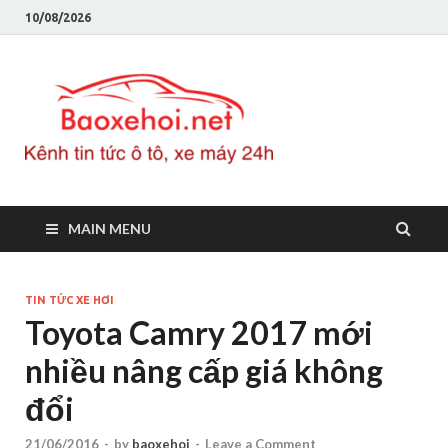
10/08/2026
Baoxeho
Báo xe hơi chính thống
Việt Nam, tin tức xe cập
nhật 24h
MAIN MENU
TIN TỨC XE HƠI
Toyota Camry 2017 mới
nhiều nâng cấp giá không
đổi
21/06/2016
-
by
baoxehoi
-
Leave a Comment