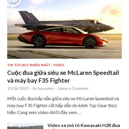
TIN TỨC ĐỌC NHIỀU NHẤT
/
VIDEO
Cuộc đua giữa siêu xe McLaren Speedtail
và máy bay F35 Fighter
13/06/2020
-
by
baoxehoi
-
Leave a Comment
Một cuộc đua hấp dẫn giữa siêu xe McLaren Speedtail và
máy bay F35 Fighter rất hấp dẫn do kênh Top Gear thực
hiện. Cùng xem video dưới đây xem …
Video xe mô tô Kawasaki H2R đua