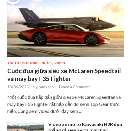
TIN TỨC ĐỌC NHIỀU NHẤT
/
VIDEO
Cuộc đua giữa siêu xe McLaren Speedtail
và máy bay F35 Fighter
13/06/2020
-
by
baoxehoi
-
Leave a Comment
Một cuộc đua hấp dẫn giữa siêu xe McLaren Speedtail và
máy bay F35 Fighter rất hấp dẫn do kênh Top Gear thực
hiện. Cùng xem video dưới đây xem …
Video xe mô tô Kawasaki H2R đua
thắng cả siêu xe và máy bay