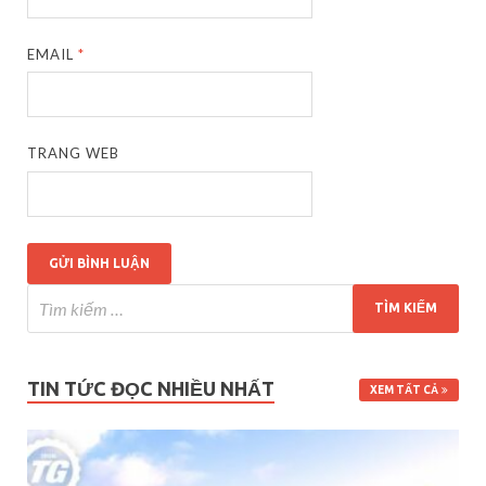
EMAIL
*
TRANG WEB
TIN TỨC ĐỌC NHIỀU NHẤT
XEM TẤT CẢ