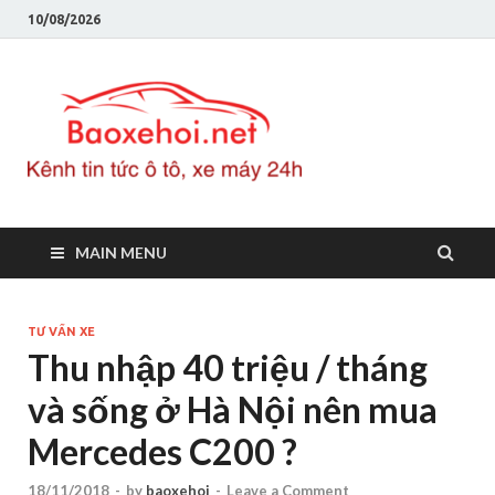
10/08/2026
Baoxeho
Báo xe hơi chính thống
Việt Nam, tin tức xe cập
nhật 24h
MAIN MENU
TƯ VẤN XE
Thu nhập 40 triệu / tháng
và sống ở Hà Nội nên mua
Mercedes C200 ?
18/11/2018
-
by
baoxehoi
-
Leave a Comment