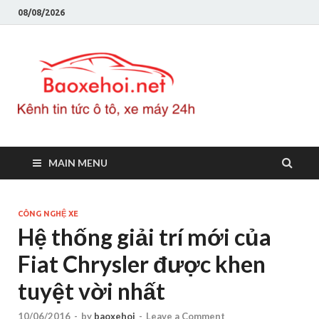
08/08/2026
Baoxeho
Báo xe hơi chính thống
Việt Nam, tin tức xe cập
nhật 24h
MAIN MENU
CÔNG NGHỆ XE
Hệ thống giải trí mới của
Fiat Chrysler được khen
tuyệt vời nhất
10/06/2016
-
by
baoxehoi
-
Leave a Comment