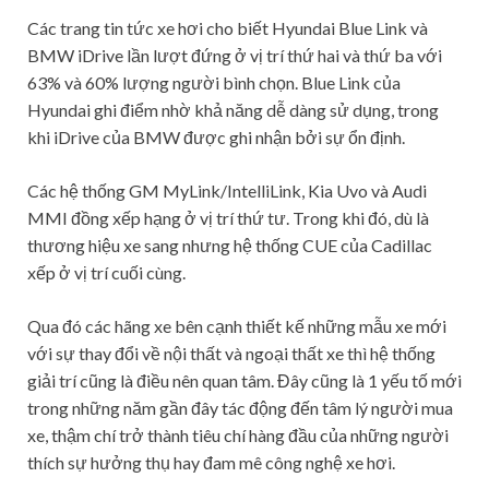
Các trang tin tức xe hơi cho biết Hyundai Blue Link và
BMW iDrive lần lượt đứng ở vị trí thứ hai và thứ ba với
63% và 60% lượng người bình chọn. Blue Link của
Hyundai ghi điểm nhờ khả năng dễ dàng sử dụng, trong
khi iDrive của BMW được ghi nhận bởi sự ổn định.
Các hệ thống GM MyLink/IntelliLink, Kia Uvo và Audi
MMI đồng xếp hạng ở vị trí thứ tư. Trong khi đó, dù là
thương hiệu xe sang nhưng hệ thống CUE của Cadillac
xếp ở vị trí cuối cùng.
Qua đó các hãng xe bên cạnh thiết kế những mẫu xe mới
với sự thay đổi về nội thất và ngoại thất xe thì hệ thống
giải trí cũng là điều nên quan tâm. Đây cũng là 1 yếu tố mới
trong những năm gần đây tác động đến tâm lý người mua
xe, thậm chí trở thành tiêu chí hàng đầu của những người
thích sự hưởng thụ hay đam mê công nghệ xe hơi.