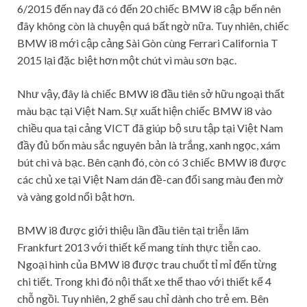
6/2015 đến nay đã có đến 20 chiếc BMW i8 cập bến nên
đây không còn là chuyện quá bất ngờ nữa. Tuy nhiên, chiếc
BMW i8 mới cập cảng Sài Gòn cùng Ferrari California T
2015 lại đặc biệt hơn một chút vì màu sơn bạc.
Như vậy, đây là chiếc BMW i8 đầu tiên sở hữu ngoại thất
màu bạc tại Việt Nam. Sự xuất hiện chiếc BMW i8 vào
chiều qua tại cảng VICT đã giúp bộ sưu tập tại Việt Nam
đầy đủ bốn màu sắc nguyên bản là trắng, xanh ngọc, xám
bút chì và bạc. Bên cạnh đó, còn có 3 chiếc BMW i8 được
các chủ xe tại Việt Nam dán đề-can đổi sang màu đen mờ
và vàng gold nổi bật hơn.
BMW i8 được giới thiệu lần đầu tiên tại triễn lãm
Frankfurt 2013 với thiết kế mang tính thực tiễn cao.
Ngoại hình của BMW i8 được trau chuốt tỉ mỉ đến từng
chi tiết. Trong khi đó nội thất xe thể thao với thiết kế 4
chỗ ngồi. Tuy nhiên, 2 ghế sau chỉ dành cho trẻ em. Bên