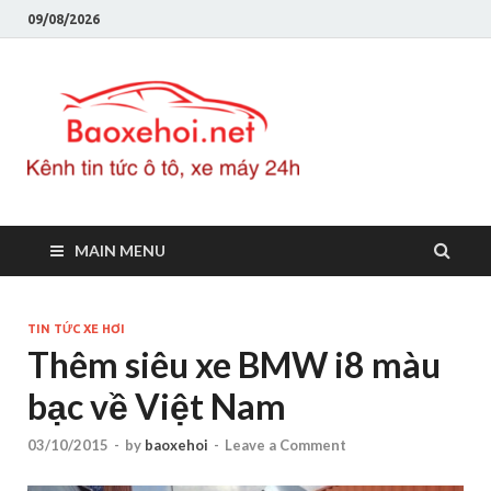
09/08/2026
Baoxeho
Báo xe hơi chính thống
Việt Nam, tin tức xe cập
nhật 24h
MAIN MENU
TIN TỨC XE HƠI
Thêm siêu xe BMW i8 màu
bạc về Việt Nam
03/10/2015
-
by
baoxehoi
-
Leave a Comment