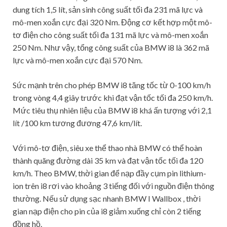
dung tích 1,5 lít, sản sinh công suất tối đa 231 mã lực và
mô-men xoắn cực đại 320 Nm. Động cơ kết hợp một mô-
tơ điện cho công suất tối đa 131 mã lực và mô-men xoắn
250 Nm. Như vậy, tổng công suất của BMW i8 là 362 mã
lực và mô-men xoắn cực đại 570 Nm.
Sức mạnh trên cho phép BMW i8 tăng tốc từ 0-100 km/h
trong vòng 4,4 giây trước khi đạt vận tốc tối đa 250 km/h.
Mức tiêu thụ nhiên liệu của BMW i8 khá ấn tượng với 2,1
lít /100 km tương đương 47,6 km/lít.
Với mô-tơ điện, siêu xe thể thao nhà BMW có thể hoàn
thành quãng đường dài 35 km và đạt vận tốc tối đa 120
km/h. Theo BMW, thời gian để nạp đầy cụm pin lithium-
ion trên i8 rơi vào khoảng 3 tiếng đối với nguồn điện thông
thường. Nếu sử dụng sạc nhanh BMW I Wallbox , thời
gian nạp điện cho pin của i8 giảm xuống chỉ còn 2 tiếng
đồng hồ.