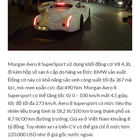
Morgan Aero 8 SuperSport sử dụng khối động cơ V8 4,.8L
đi kèm hộp số sàn 6 cấp do hãng xe Đức BMW sản xuất.
Động cơ này có khả năng sản sinh công suất tối đa 367 mã
lực, mô-men xoắn cực đại 490 Nm. Morgan Aero 8
Supersport có thể tăng tốc từ 0 – 100 km/h mất 4,5 giây,
tốc độ tối đa 273 km/h. Aero 8 Supersport có mức tiêu thụ
nhiên liệu trung bình là 18,2 lít/100 km trong thành phố và
8,7 lít/00 km đường trường. Giá xe ở Việt Nam khoảng 8
tỷ đồng. Tuy nhiên xe ra biển CV có thể giá chỉ ở mức hơn
220.000 USD như ở giá gốc nước ngoài.