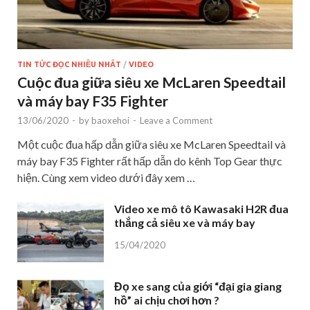
TIN TỨC ĐỌC NHIỀU NHẤT
/
VIDEO
Cuộc đua giữa siêu xe McLaren Speedtail
và máy bay F35 Fighter
13/06/2020
-
by
baoxehoi
-
Leave a Comment
Một cuộc đua hấp dẫn giữa siêu xe McLaren Speedtail và
máy bay F35 Fighter rất hấp dẫn do kênh Top Gear thực
hiện. Cùng xem video dưới đây xem …
Video xe mô tô Kawasaki H2R đua
thắng cả siêu xe và máy bay
15/04/2020
Đọ xe sang của giới “đại gia giang
hồ” ai chịu chơi hơn ?