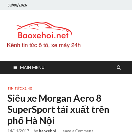
08/08/2026
Baoxeho
Báo xe hơi chính thống
Việt Nam, tin tức xe cập
nhật 24h
MAIN MENU
TIN TỨC XE HƠI
Siêu xe Morgan Aero 8
SuperSport tái xuất trên
phố Hà Nội
14/11/2017
-
by
baoxehoi
-
Leave a Comment