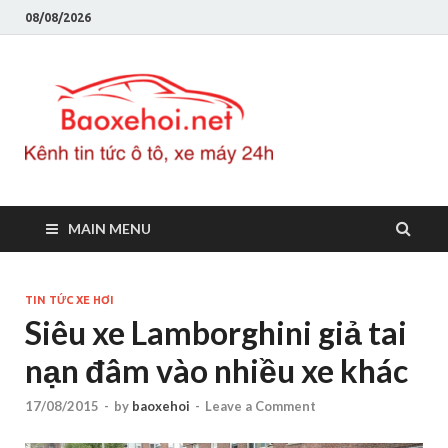
08/08/2026
Baoxeho
Báo xe hơi chính thống
Việt Nam, tin tức xe cập
nhật 24h
MAIN MENU
TIN TỨC XE HƠI
Siêu xe Lamborghini giả tai
nạn đâm vào nhiều xe khác
17/08/2015
-
by
baoxehoi
-
Leave a Comment