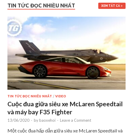
TIN TỨC ĐỌC NHIỀU NHẤT
XEM TẤT CẢ
TIN TỨC ĐỌC NHIỀU NHẤT
/
VIDEO
Cuộc đua giữa siêu xe McLaren Speedtail
và máy bay F35 Fighter
13/06/2020
-
by
baoxehoi
-
Leave a Comment
Một cuộc đua hấp dẫn giữa siêu xe McLaren Speedtail và