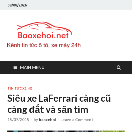
09/08/2026
Baoxeho
Báo xe hơi chính thống
Việt Nam, tin tức xe cập
nhật 24h
MAIN MENU
TIN TỨC XE HƠI
Siêu xe LaFerrari càng cũ
càng đắt và săn tìm
15/07/2015
-
by
baoxehoi
-
Leave a Comment