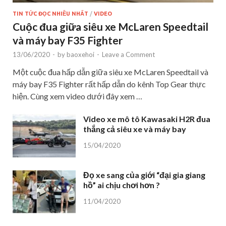
TIN TỨC ĐỌC NHIỀU NHẤT
/
VIDEO
Cuộc đua giữa siêu xe McLaren Speedtail
và máy bay F35 Fighter
13/06/2020
-
by
baoxehoi
-
Leave a Comment
Một cuộc đua hấp dẫn giữa siêu xe McLaren Speedtail và
máy bay F35 Fighter rất hấp dẫn do kênh Top Gear thực
hiện. Cùng xem video dưới đây xem …
Video xe mô tô Kawasaki H2R đua
thắng cả siêu xe và máy bay
15/04/2020
Đọ xe sang của giới “đại gia giang
hồ” ai chịu chơi hơn ?
11/04/2020