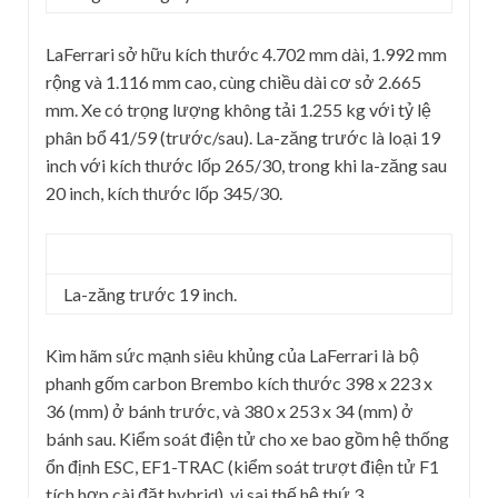
LaFerrari sở hữu kích thước 4.702 mm dài, 1.992 mm
rộng và 1.116 mm cao, cùng chiều dài cơ sở 2.665
mm. Xe có trọng lượng không tải 1.255 kg với tỷ lệ
phân bổ 41/59 (trước/sau). La-zăng trước là loại 19
inch với kích thước lốp 265/30, trong khi la-zăng sau
20 inch, kích thước lốp 345/30.
La-zăng trước 19 inch.
Kìm hãm sức mạnh siêu khủng của LaFerrari là bộ
phanh gốm carbon Brembo kích thước 398 x 223 x
36 (mm) ở bánh trước, và 380 x 253 x 34 (mm) ở
bánh sau. Kiểm soát điện tử cho xe bao gồm hệ thống
ổn định ESC, EF1-TRAC (kiểm soát trượt điện tử F1
tích hợp cài đặt hybrid), vi sai thế hệ thứ 3.