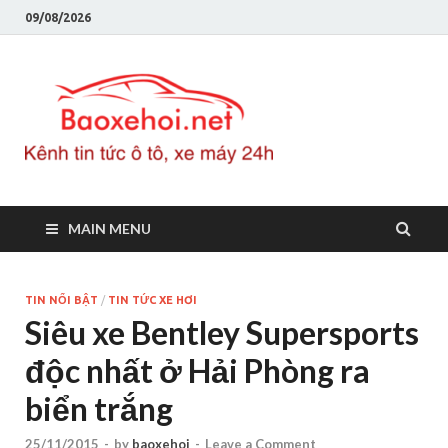
09/08/2026
Baoxeho
Báo xe hơi chính thống
Việt Nam, tin tức xe cập
nhật 24h
MAIN MENU
TIN NỔI BẬT
/
TIN TỨC XE HƠI
Siêu xe Bentley Supersports
độc nhất ở Hải Phòng ra
biển trắng
25/11/2015
-
by
baoxehoi
-
Leave a Comment