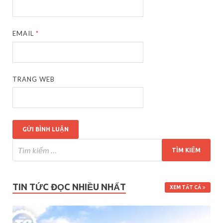
EMAIL
*
TRANG WEB
TIN TỨC ĐỌC NHIỀU NHẤT
XEM TẤT CẢ