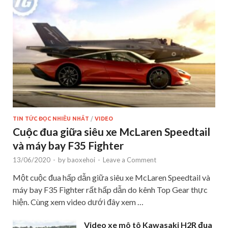
TIN TỨC ĐỌC NHIỀU NHẤT
/
VIDEO
Cuộc đua giữa siêu xe McLaren Speedtail
và máy bay F35 Fighter
13/06/2020
-
by
baoxehoi
-
Leave a Comment
Một cuộc đua hấp dẫn giữa siêu xe McLaren Speedtail và
máy bay F35 Fighter rất hấp dẫn do kênh Top Gear thực
hiện. Cùng xem video dưới đây xem …
Video xe mô tô Kawasaki H2R đua