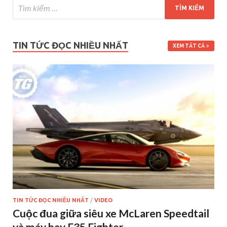
TIN TỨC ĐỌC NHIỀU NHẤT
XEM TẤT CẢ
TIN TỨC ĐỌC NHIỀU NHẤT
/
VIDEO
Cuộc đua giữa siêu xe McLaren Speedtail
và máy bay F35 Fighter