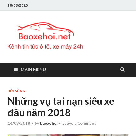
10/08/2026
Baoxeho
Báo xe hơi chính thống
Việt Nam, tin tức xe cập
nhật 24h
MAIN MENU
ĐỜI SỐNG
Những vụ tai nạn siêu xe
đầu năm 2018
16/03/2018
-
by
baoxehoi
-
Leave a Comment