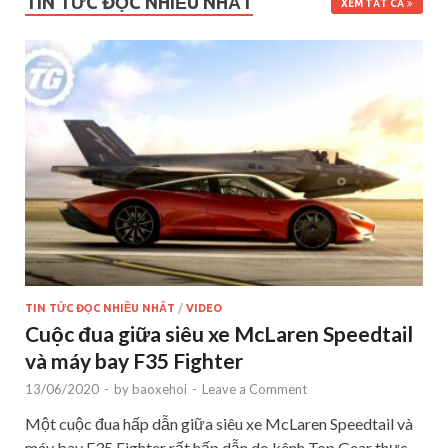
TIN TỨC ĐỌC NHIỀU NHẤT
XEM TẤT CẢ
TIN TỨC ĐỌC NHIỀU NHẤT
/
VIDEO
Cuộc đua giữa siêu xe McLaren Speedtail
và máy bay F35 Fighter
13/06/2020
-
by
baoxehoi
-
Leave a Comment
Một cuộc đua hấp dẫn giữa siêu xe McLaren Speedtail và
máy bay F35 Fighter rất hấp dẫn do kênh Top Gear thực