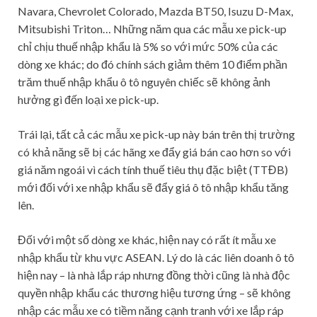
Navara, Chevrolet Colorado, Mazda BT50, Isuzu D-Max,
Mitsubishi Triton… Những năm qua các mẫu xe pick-up
chỉ chịu thuế nhập khẩu là 5% so với mức 50% của các
dòng xe khác; do đó chính sách giảm thêm 10 điểm phần
trăm thuế nhập khẩu ô tô nguyên chiếc sẽ không ảnh
hưởng gì đến loại xe pick-up.
Trái lại, tất cả các mẫu xe pick-up này bán trên thị trường
có khả năng sẽ bị các hãng xe đẩy giá bán cao hơn so với
giá năm ngoái vì cách tính thuế tiêu thụ đặc biệt (TTĐB)
mới đối với xe nhập khẩu sẽ đẩy giá ô tô nhập khẩu tăng
lên.
Đối với một số dòng xe khác, hiện nay có rất ít mẫu xe
nhập khẩu từ khu vực ASEAN. Lý do là các liên doanh ô tô
hiện nay – là nhà lắp ráp nhưng đồng thời cũng là nhà độc
quyền nhập khẩu các thương hiệu tương ứng – sẽ không
nhập các mẫu xe có tiềm năng cạnh tranh với xe lắp ráp