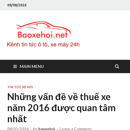
09/08/2026
Baoxeho
Báo xe hơi chính thống
Việt Nam, tin tức xe cập
nhật 24h
MAIN MENU
TIN TỨC XE HƠI
Những vấn đề về thuế xe
năm 2016 được quan tâm
nhất
04/01/2016
-
by
baoxehoi
-
Leave a Comment