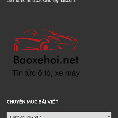
Liên hệ:
homthu.baoxehoi@gmail.com
CHUYÊN MỤC BÀI VIẾT