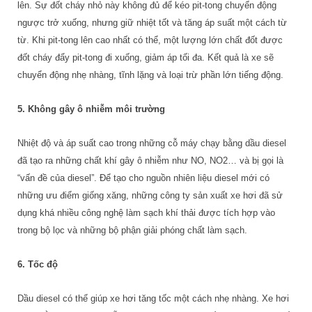
lên. Sự đốt cháy nhỏ này không đủ để kéo pit-tong chuyển động
ngược trở xuống, nhưng giữ nhiệt tốt và tăng áp suất một cách từ
từ. Khi pit-tong lên cao nhất có thể, một lượng lớn chất đốt được
đốt cháy đẩy pit-tong đi xuống, giảm áp tối đa. Kết quả là xe sẽ
chuyển động nhẹ nhàng, tĩnh lặng và loại trừ phần lớn tiếng động.
5. Không gây ô nhiễm môi trường
Nhiệt độ và áp suất cao trong những cỗ máy chạy bằng dầu diesel
đã tạo ra những chất khí gây ô nhiễm như NO, NO2… và bị gọi là
“vấn đề của diesel”. Để tạo cho nguồn nhiên liệu diesel mới có
những ưu điểm giống xăng, những công ty sản xuất xe hơi đã sử
dụng khá nhiều công nghệ làm sạch khí thải được tích hợp vào
trong bộ lọc và những bộ phận giải phóng chất làm sạch.
6. Tốc độ
Dầu diesel có thể giúp xe hơi tăng tốc một cách nhẹ nhàng. Xe hơi