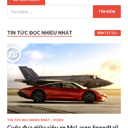
TIN TỨC ĐỌC NHIỀU NHẤT
XEM TẤT CẢ
TIN TỨC ĐỌC NHIỀU NHẤT
/
VIDEO
Cuộc đua giữa siêu xe McLaren Speedtail