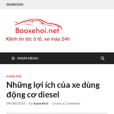
06/08/2026
Baoxeho
Báo xe hơi chính thống
Việt Nam, tin tức xe cập
nhật 24h
MAIN MENU
KHÁM PHÁ
Những lợi ích của xe dùng
động cơ diesel
04/06/2016
-
by
baoxehoi
-
Leave a Comment