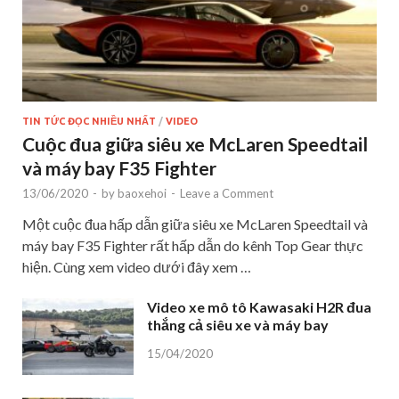
TIN TỨC ĐỌC NHIỀU NHẤT
/
VIDEO
Cuộc đua giữa siêu xe McLaren Speedtail
và máy bay F35 Fighter
13/06/2020
-
by
baoxehoi
-
Leave a Comment
Một cuộc đua hấp dẫn giữa siêu xe McLaren Speedtail và
máy bay F35 Fighter rất hấp dẫn do kênh Top Gear thực
hiện. Cùng xem video dưới đây xem …
Video xe mô tô Kawasaki H2R đua
thắng cả siêu xe và máy bay
15/04/2020