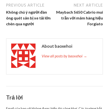
PREVIOUS ARTICLE
NEXT ARTICLE
Không chú ý người đàn
Maybach S650 Cabrio mui
ông quét sân bị xe tải lớn
trần với mâm hàng hiệu
chèn qua người
Forgiato
About baoxehoi
View all posts by baoxehoi →
Trả lời
Email của bạn sẽ không được hiển thị công khai.
Các trường bắt