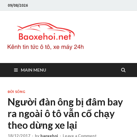
09/08/2026
Baoxeho
Báo xe hơi chính thống
Việt Nam, tin tức xe cập
nhật 24h
MAIN MENU
ĐỜI SỐNG
Người đàn ông bị đâm bay
ra ngoài ô tô vẫn cố chạy
theo dừng xe lại
18/12/2017
-
by
baoxehoi
-
Leave a Comment