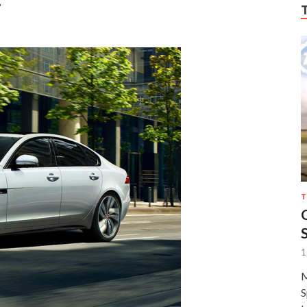
T
1
M
S