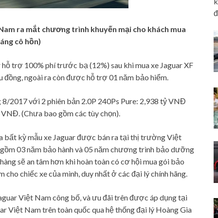
k
đ
t Nam ra mắt chương trình khuyến mại cho khách mua
háng cô hồn)
 hỗ trợ 100% phí trước bạ (12%) sau khi mua xe Jaguar XF
ệu đồng, ngoài ra còn được hỗ trợ 01 năm bảo hiểm.
g 8/2017 với 2 phiên bản 2.0P 240Ps Pure: 2,938 tỷ VNĐ
tỷ VNĐ. (Chưa bao gồm các tùy chọn).
 bất kỳ mẫu xe Jaguar được bán ra tại thị trường Việt
 gồm 03 năm bảo hành và 05 năm chương trình bảo dưỡng
 hàng sẽ an tâm hơn khi hoàn toàn có cơ hội mua gói bảo
cho chiếc xe của mình, duy nhất ở các đại lý chính hãng.
guar Việt Nam công bố, và ưu đãi trên được áp dụng tại
uar Việt Nam trên toàn quốc qua hệ thống đại lý Hoàng Gia