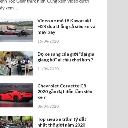
ênh Top Gear thực hiện. Cùng xem video dưới
ây xem …
Video xe mô tô Kawasaki
H2R đua thắng cả siêu xe và
máy bay
15/04/2020
Đọ xe sang của giới “đại gia
giang hồ” ai chịu chơi hơn ?
11/04/2020
Chevrolet Corvette C8
2020 gần đạt đến tầm siêu
xe ?
06/04/2020
Top siêu xe trăm tỷ đắt
nhất thế giới năm 2020