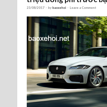
23/08/2017
-
by
baoxehoi
-
Leave a Comment