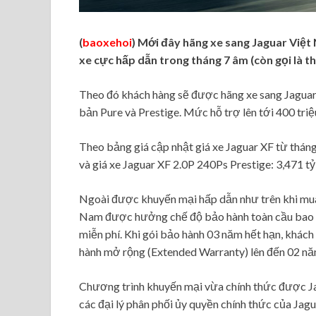
(
baoxehoi
) Mới đây hãng xe sang Jaguar Việ
xe cực hấp dẫn trong tháng 7 âm (còn gọi là t
Theo đó khách hàng sẽ được hãng xe sang Jaguar
bản Pure và Prestige. Mức hỗ trợ lên tới 400 tri
Theo bảng giá cập nhật giá xe Jaguar XF từ thán
và giá xe Jaguar XF 2.0P 240Ps Prestige: 3,471 
Ngoài được khuyến mại hấp dẫn như trên khi mua
Nam được hưởng chế độ bảo hành toàn cầu bao
miễn phí. Khi gói bảo hành 03 năm hết hạn, khách
hành mở rộng (Extended Warranty) lên đến 02 năm 
Chương trình khuyến mại vừa chính thức được Ja
các đại lý phân phối ủy quyền chính thức của Jag