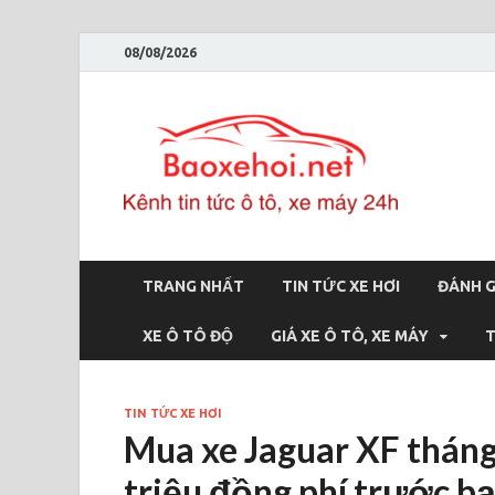
08/08/2026
Bao
Báo xe hơi 
TRANG NHẤT
TIN TỨC XE HƠI
ĐÁNH G
XE Ô TÔ ĐỘ
GIÁ XE Ô TÔ, XE MÁY
T
TIN TỨC XE HƠI
Mua xe Jaguar XF thán
triệu đồng phí trước b