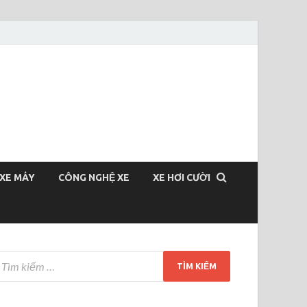
XE MÁY
CÔNG NGHỆ XE
XE HƠI CƯỜI