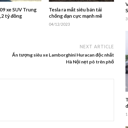
V
 09 xe SUV Trung
Tesla ra mắt siêu bán tải
S
,2 tỷ đồng
chống đạn cực mạnh mẽ
3
04/12/2023
NEXT ARTICLE
m
Ấn tượng siêu xe Lamborghini Huracan độc nhất
Hà Nội nẹt pô trên phố
T
d
1