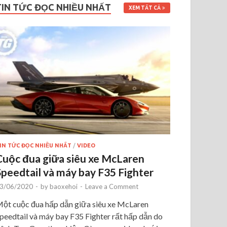
TIN TỨC ĐỌC NHIỀU NHẤT
XEM TẤT CẢ
IN TỨC ĐỌC NHIỀU NHẤT
/
VIDEO
Cuộc đua giữa siêu xe McLaren
Speedtail và máy bay F35 Fighter
3/06/2020
-
by
baoxehoi
-
Leave a Comment
ột cuộc đua hấp dẫn giữa siêu xe McLaren
peedtail và máy bay F35 Fighter rất hấp dẫn do