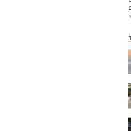
H
C
0