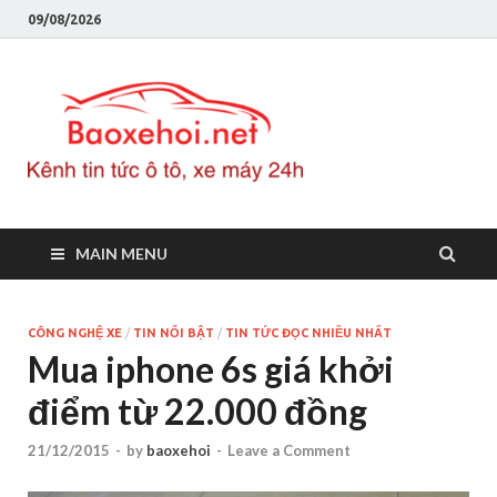
09/08/2026
Baoxeho
Báo xe hơi chính thống
Việt Nam, tin tức xe cập
nhật 24h
MAIN MENU
CÔNG NGHỆ XE
/
TIN NỔI BẬT
/
TIN TỨC ĐỌC NHIỀU NHẤT
Mua iphone 6s giá khởi
điểm từ 22.000 đồng
21/12/2015
-
by
baoxehoi
-
Leave a Comment