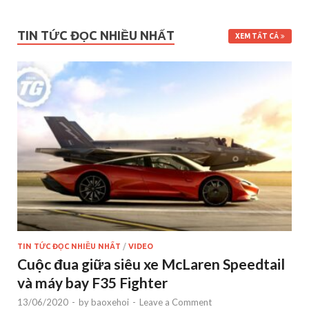
TIN TỨC ĐỌC NHIỀU NHẤT
XEM TẤT CẢ
TIN TỨC ĐỌC NHIỀU NHẤT
/
VIDEO
Cuộc đua giữa siêu xe McLaren Speedtail
và máy bay F35 Fighter
13/06/2020
-
by
baoxehoi
-
Leave a Comment