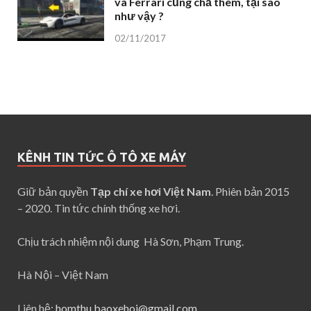
và Ferrari cũng chả thèm, tại sao
như vậy ?
02/11/2017
KÊNH TIN TỨC Ô TÔ XE MÁY
Giữ bản quyền
Tạp chí xe hơi Việt Nam
. Phiên bản 2015
– 2020. Tin tức chính thống xe hơi.
Chịu trách nhiệm nội dung Hà Sơn, Phạm Trung.
Hà Nội – Việt Nam
Liên hệ:
homthu.baoxehoi@gmail.com