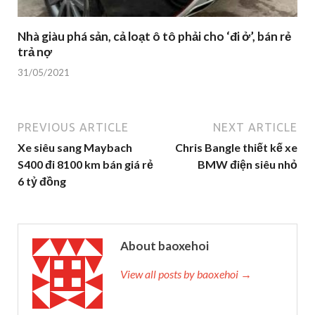
Nhà giàu phá sản, cả loạt ô tô phải cho ‘đi ở’, bán rẻ
trả nợ
31/05/2021
PREVIOUS ARTICLE
NEXT ARTICLE
Xe siêu sang Maybach
Chris Bangle thiết kế xe
S400 đi 8100 km bán giá rẻ
BMW điện siêu nhỏ
6 tỷ đồng
About baoxehoi
View all posts by baoxehoi →