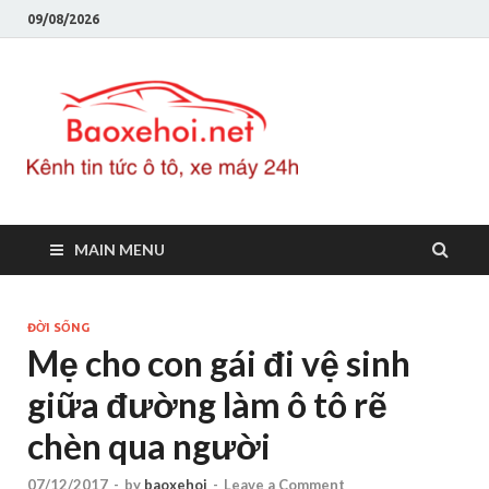
09/08/2026
Baoxeho
Báo xe hơi chính thống
Việt Nam, tin tức xe cập
nhật 24h
MAIN MENU
ĐỜI SỐNG
Mẹ cho con gái đi vệ sinh
giữa đường làm ô tô rẽ
chèn qua người
07/12/2017
-
by
baoxehoi
-
Leave a Comment