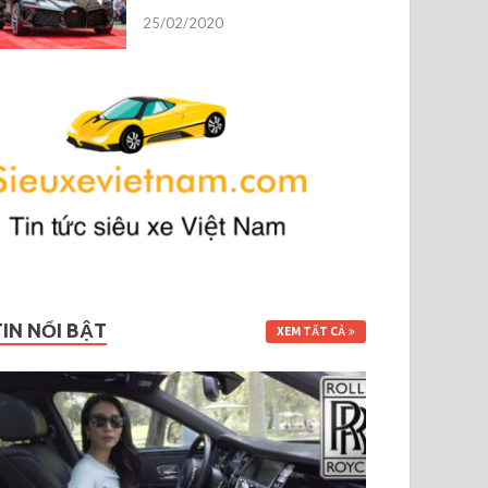
25/02/2020
TIN NỔI BẬT
XEM TẤT CẢ