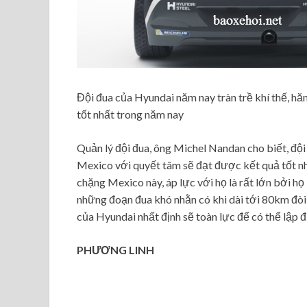
Đội đua của Hyundai năm nay tràn trề khí thế, h
tốt nhất trong năm nay
Quản lý đội đua, ông Michel Nandan cho biết, đội
Mexico với quyết tâm sẽ đạt được kết quả tốt nhấ
chặng Mexico này, áp lực với họ là rất lớn bởi họ
những đoạn đua khó nhằn có khi dài tới 80km đòi h
của Hyundai nhất định sẽ toàn lực để có thể lập đư
PHƯƠNG LINH