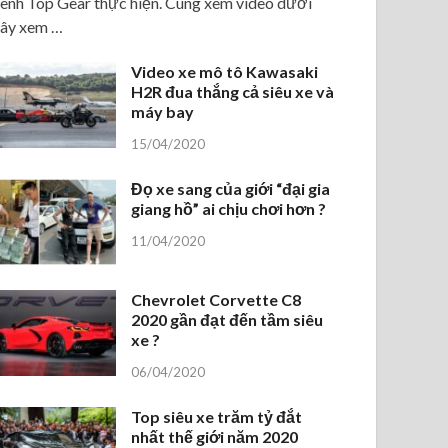
ênh Top Gear thực hiện. Cùng xem video dưới
ây xem …
Video xe mô tô Kawasaki
H2R đua thắng cả siêu xe và
máy bay
15/04/2020
Đọ xe sang của giới “đại gia
giang hồ” ai chịu chơi hơn ?
11/04/2020
Chevrolet Corvette C8
2020 gần đạt đến tầm siêu
xe ?
06/04/2020
Top siêu xe trăm tỷ đắt
nhất thế giới năm 2020