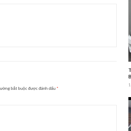
T
1
rường bắt buộc được đánh dấu
*