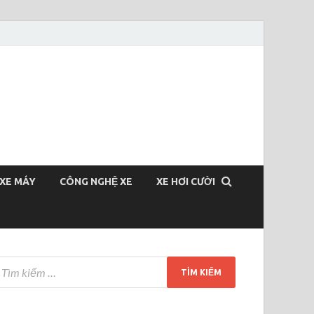
XE MÁY
CÔNG NGHỆ XE
XE HƠI CƯỜI