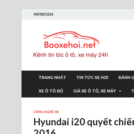
09/08/2026
Bao
Báo xe hơi 
TRANG NHẤT
TIN TỨC XE HƠI
ĐÁNH G
XE Ô TÔ ĐỘ
GIÁ XE Ô TÔ, XE MÁY
T
CÔNG NGHỆ XE
Hyundai i20 quyết chiế
2016