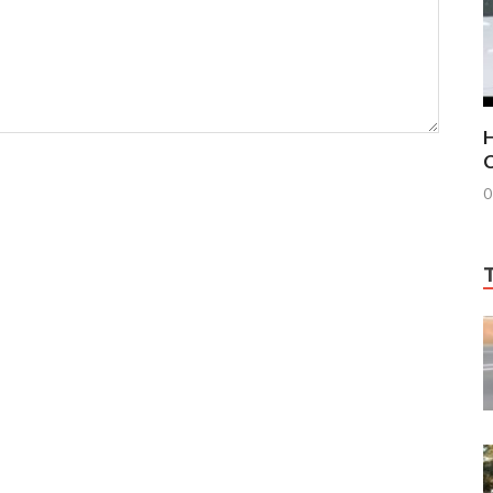
H
C
0