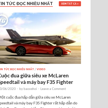
TIN TỨC ĐỌC NHIỀU NHẤT
XEM TẤT CẢ
IN TỨC ĐỌC NHIỀU NHẤT
/
VIDEO
Cuộc đua giữa siêu xe McLaren
Speedtail và máy bay F35 Fighter
3/06/2020
-
by
baoxehoi
-
Leave a Comment
ột cuộc đua hấp dẫn giữa siêu xe McLaren
peedtail và máy bay F35 Fighter rất hấp dẫn do