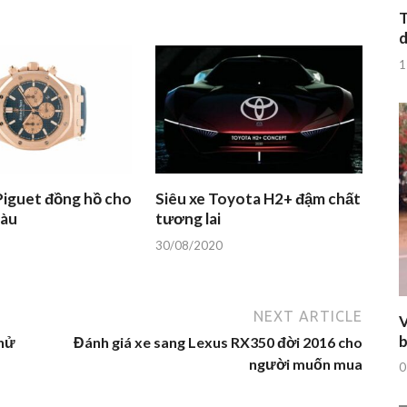
T
d
1
iguet đồng hồ cho
Siêu xe Toyota H2+ đậm chất
iàu
tương lai
30/08/2020
NEXT ARTICLE
V
b
thử
Đánh giá xe sang Lexus RX350 đời 2016 cho
người muốn mua
0