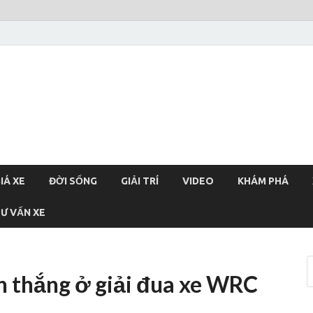
xehoi
chính thống Việt Nam, tin tức xe cập nhật 24h
IÁ XE
ĐỜI SỐNG
GIẢI TRÍ
VIDEO
KHÁM PHÁ
Ư VẤN XE
n thắng ở giải đua xe WRC