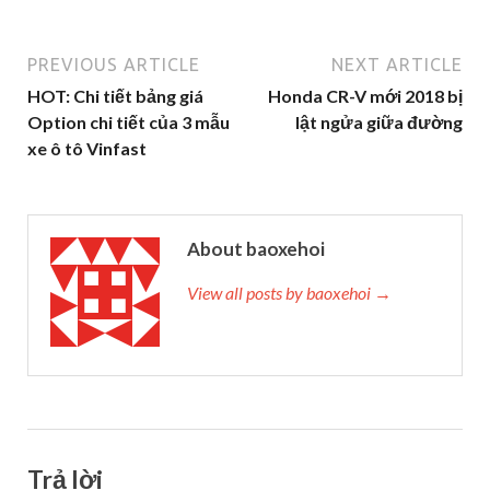
PREVIOUS ARTICLE
NEXT ARTICLE
HOT: Chi tiết bảng giá
Honda CR-V mới 2018 bị
Option chi tiết của 3 mẫu
lật ngửa giữa đường
xe ô tô Vinfast
About baoxehoi
View all posts by baoxehoi →
Trả lời