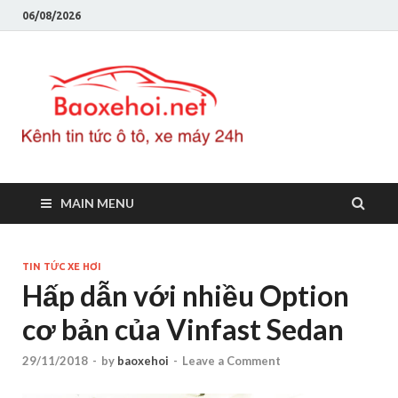
06/08/2026
Baoxeho
Báo xe hơi chính thống
Việt Nam, tin tức xe cập
nhật 24h
MAIN MENU
TIN TỨC XE HƠI
Hấp dẫn với nhiều Option
cơ bản của Vinfast Sedan
29/11/2018
-
by
baoxehoi
-
Leave a Comment