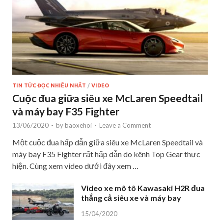
TIN TỨC ĐỌC NHIỀU NHẤT
/
VIDEO
Cuộc đua giữa siêu xe McLaren Speedtail
và máy bay F35 Fighter
13/06/2020
-
by
baoxehoi
-
Leave a Comment
Một cuộc đua hấp dẫn giữa siêu xe McLaren Speedtail và
máy bay F35 Fighter rất hấp dẫn do kênh Top Gear thực
hiện. Cùng xem video dưới đây xem …
Video xe mô tô Kawasaki H2R đua
thắng cả siêu xe và máy bay
15/04/2020