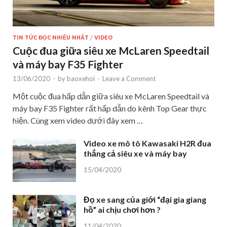
TIN TỨC ĐỌC NHIỀU NHẤT
/
VIDEO
Cuộc đua giữa siêu xe McLaren Speedtail
và máy bay F35 Fighter
13/06/2020
-
by
baoxehoi
-
Leave a Comment
Một cuộc đua hấp dẫn giữa siêu xe McLaren Speedtail và
máy bay F35 Fighter rất hấp dẫn do kênh Top Gear thực
hiện. Cùng xem video dưới đây xem …
Video xe mô tô Kawasaki H2R đua
thắng cả siêu xe và máy bay
15/04/2020
Đọ xe sang của giới “đại gia giang
hồ” ai chịu chơi hơn ?
11/04/2020