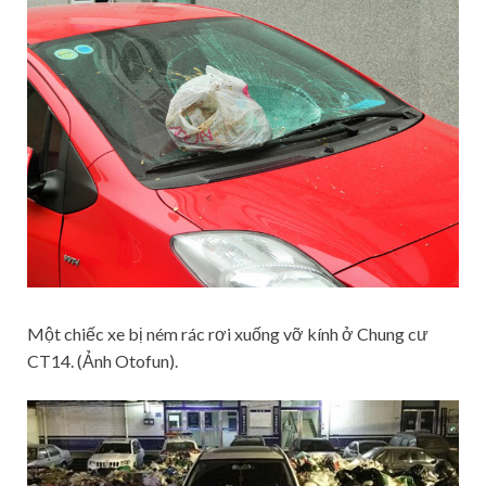
Một chiếc xe bị ném rác rơi xuống vỡ kính ở Chung cư
CT14. (Ảnh Otofun).