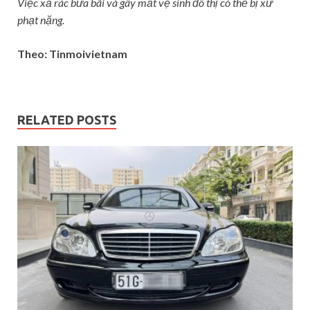
Việc xả rác bừa bãi và gây mất vệ sinh đô thị có thể bị xử
phạt nặng.
Theo: Tinmoivietnam
RELATED POSTS