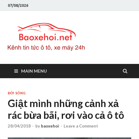
07/08/2026
Baoxeho
Báo xe hơi chính thống
Việt Nam, tin tức xe cập
nhật 24h
MAIN MENU
ĐỜI SỐNG
Giật mình những cảnh xả
rác bừa bãi, rơi vào cả ô tô
28/04/2018
-
by
baoxehoi
-
Leave a Comment