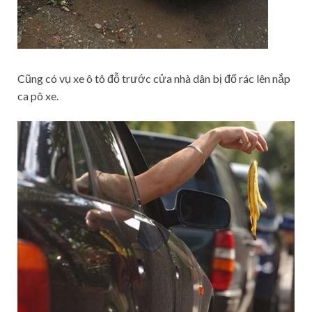
Cũng có vụ xe ô tô đỗ trước cửa nhà dân bị đổ rác lên nắp
ca pô xe.