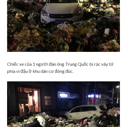
Chiếc xe của 1 người đàn ông Trung Quốc bị rác vây tứ
phía vì đậu ở khu dân cư đông đúc.