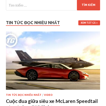
TIN TỨC ĐỌC NHIỀU NHẤT
XEM TẤT CẢ
TIN TỨC ĐỌC NHIỀU NHẤT
/
VIDEO
Cuộc đua giữa siêu xe McLaren Speedtail