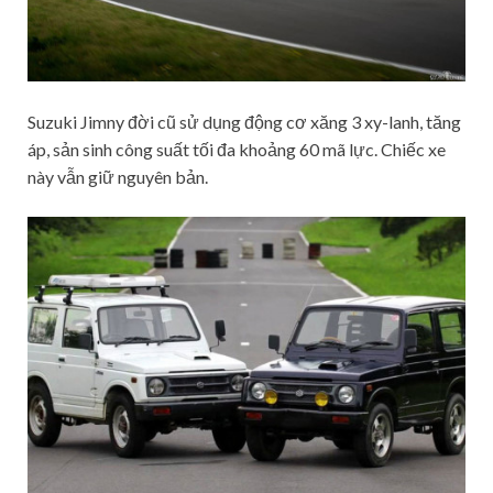
Suzuki Jimny đời cũ sử dụng động cơ xăng 3 xy-lanh, tăng
áp, sản sinh công suất tối đa khoảng 60 mã lực. Chiếc xe
này vẫn giữ nguyên bản.