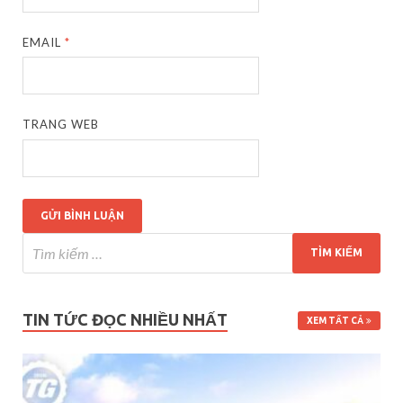
EMAIL
*
TRANG WEB
TIN TỨC ĐỌC NHIỀU NHẤT
XEM TẤT CẢ