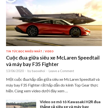
TIN TỨC ĐỌC NHIỀU NHẤT
/
VIDEO
Cuộc đua giữa siêu xe McLaren Speedtail
và máy bay F35 Fighter
13/06/2020
-
by
baoxehoi
-
Leave a Comment
Một cuộc đua hấp dẫn giữa siêu xe McLaren Speedtail và
máy bay F35 Fighter rất hấp dẫn do kênh Top Gear thực
hiện. Cùng xem video dưới đây xem …
Video xe mô tô Kawasaki H2R đua
thắng cả siêu xe và máy bay