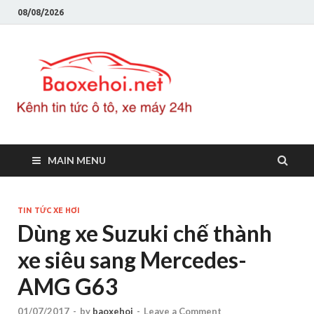
08/08/2026
Baoxeho
Báo xe hơi chính thống
Việt Nam, tin tức xe cập
nhật 24h
MAIN MENU
TIN TỨC XE HƠI
Dùng xe Suzuki chế thành
xe siêu sang Mercedes-
AMG G63
01/07/2017
-
by
baoxehoi
-
Leave a Comment