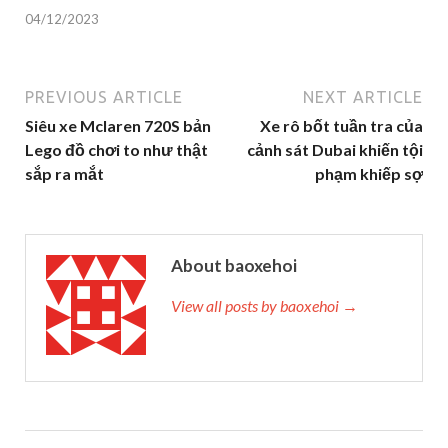
04/12/2023
PREVIOUS ARTICLE
NEXT ARTICLE
Siêu xe Mclaren 720S bản
Xe rô bốt tuần tra của
Lego đồ chơi to như thật
cảnh sát Dubai khiến tội
sắp ra mắt
phạm khiếp sợ
About baoxehoi
View all posts by baoxehoi →