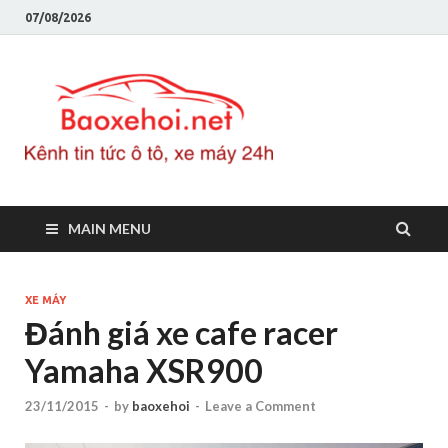
07/08/2026
Baoxeho
Báo xe hơi chính thống
Việt Nam, tin tức xe cập
nhật 24h
MAIN MENU
XE MÁY
Đánh giá xe cafe racer
Yamaha XSR900
23/11/2015
-
by
baoxehoi
-
Leave a Comment