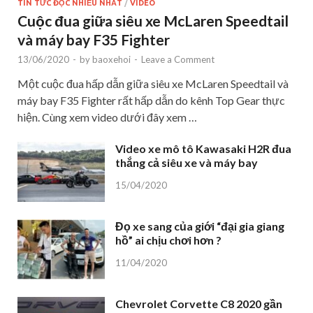
TIN TỨC ĐỌC NHIỀU NHẤT
/
VIDEO
Cuộc đua giữa siêu xe McLaren Speedtail
và máy bay F35 Fighter
13/06/2020
-
by
baoxehoi
-
Leave a Comment
Một cuộc đua hấp dẫn giữa siêu xe McLaren Speedtail và
máy bay F35 Fighter rất hấp dẫn do kênh Top Gear thực
hiện. Cùng xem video dưới đây xem …
Video xe mô tô Kawasaki H2R đua
thắng cả siêu xe và máy bay
15/04/2020
Đọ xe sang của giới “đại gia giang
hồ” ai chịu chơi hơn ?
11/04/2020
Chevrolet Corvette C8 2020 gần