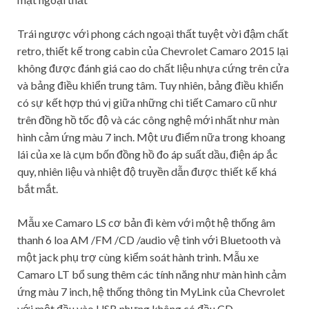
Trái ngược với phong cách ngoại thất tuyệt vời đậm chất
retro, thiết kế trong cabin của Chevrolet Camaro 2015 lại
không được đánh giá cao do chất liệu nhựa cứng trên cửa
và bảng điều khiển trung tâm. Tuy nhiên, bảng điều khiển
có sự kết hợp thú vị giữa những chi tiết Camaro cũ như
trên đồng hồ tốc độ và các công nghệ mới nhất như màn
hình cảm ứng màu 7 inch. Một ưu điểm nữa trong khoang
lái của xe là cụm bốn đồng hồ đo áp suất dầu, điện áp ắc
quy, nhiên liệu và nhiệt độ truyền dẫn được thiết kế khá
bắt mắt.
Mẫu xe Camaro LS cơ bản đi kèm với một hệ thống âm
thanh 6 loa AM /FM /CD /audio vệ tinh với Bluetooth và
một jack phụ trợ cùng kiểm soát hành trình. Mẫu xe
Camaro LT bổ sung thêm các tính năng như màn hình cảm
ứng màu 7 inch, hệ thống thông tin MyLink của Chevrolet
với một đầu vào USB nhưng không có đầu CD.