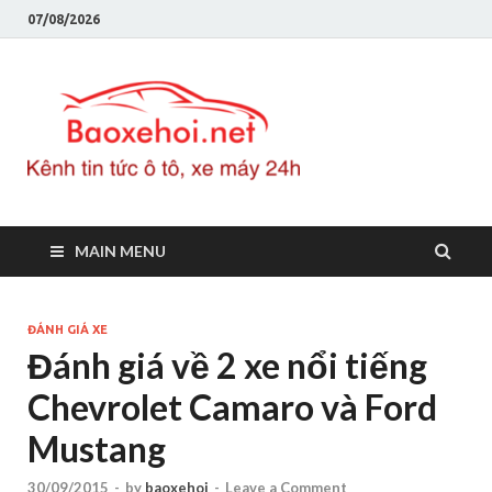
07/08/2026
Baoxeho
Báo xe hơi chính thống
Việt Nam, tin tức xe cập
nhật 24h
MAIN MENU
ĐÁNH GIÁ XE
Đánh giá về 2 xe nổi tiếng
Chevrolet Camaro và Ford
Mustang
30/09/2015
-
by
baoxehoi
-
Leave a Comment