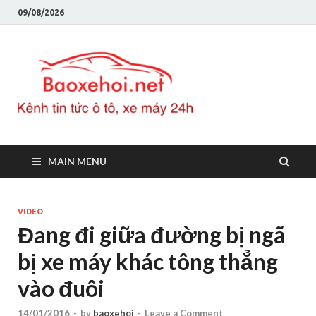
09/08/2026
Baoxeho
Báo xe hơi chính thống
Việt Nam, tin tức xe cập
nhật 24h
MAIN MENU
VIDEO
Đang đi giữa đường bị ngã
bị xe máy khác tông thẳng
vào đuôi
14/01/2016
-
by
baoxehoi
-
Leave a Comment