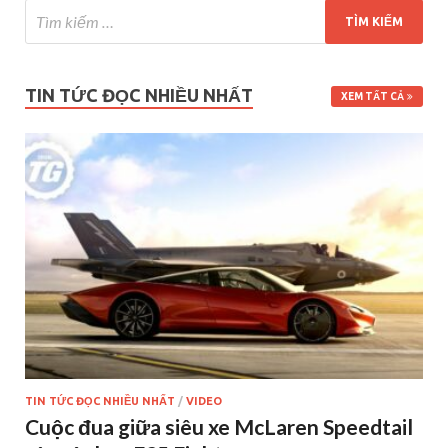
TIN TỨC ĐỌC NHIỀU NHẤT
XEM TẤT CẢ
TIN TỨC ĐỌC NHIỀU NHẤT
/
VIDEO
Cuộc đua giữa siêu xe McLaren Speedtail