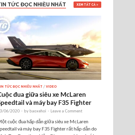
TIN TỨC ĐỌC NHIỀU NHẤT
XEM TẤT CẢ
IN TỨC ĐỌC NHIỀU NHẤT
/
VIDEO
Cuộc đua giữa siêu xe McLaren
Speedtail và máy bay F35 Fighter
3/06/2020
-
by
baoxehoi
-
Leave a Comment
ột cuộc đua hấp dẫn giữa siêu xe McLaren
peedtail và máy bay F35 Fighter rất hấp dẫn do