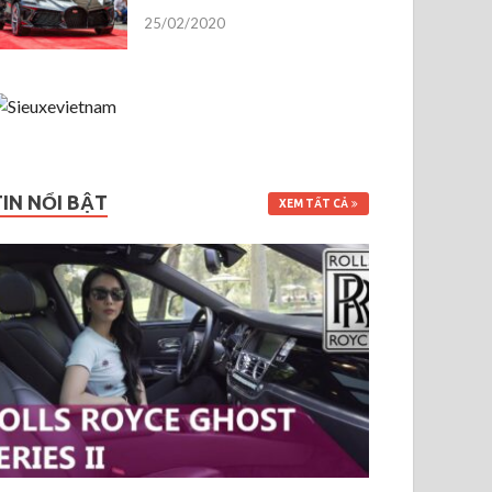
25/02/2020
TIN NỔI BẬT
XEM TẤT CẢ