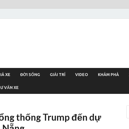
xehoi
chính thống Việt Nam, tin tức xe cập nhật 24h
IÁ XE
ĐỜI SỐNG
GIẢI TRÍ
VIDEO
KHÁM PHÁ
Ư VẤN XE
tổng thống Trump đến dự
à Nẵng