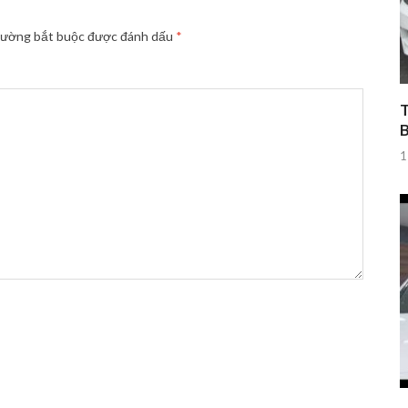
rường bắt buộc được đánh dấu
*
T
1