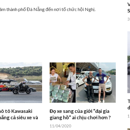
V
tâm thành phố Đà Nẵng đến nơi tổ chức hội Nghị.
S
3
T
d
mô tô Kawasaki
Đọ xe sang của giới “đại gia
1
ắng cả siêu xe và
giang hồ” ai chịu chơi hơn ?
11/04/2020