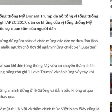
k
đ
ổng thống Mỹ Donald Trump đã hộ tống vị tổng thống
nghị APEC 2017, dàn xe khủng của vị tổng thống Mỹ
iều sự quan tâm của người dân
ờng để ngắm nhìn và chào mừng các dàn xe đưa đón lãnh
 nhiều người chờ đợi để ngắm những chiếc xe “Quái thú”
 về sau khi đón tổng thống Mỹ vừa có chuyến thăm chính
ng băng rôn ghi “I Love Trump” và hào hứng vẫy tay khi
ượng an ninh đứng ở lề đường và đảm bảo không ai qua
chạy qua.
ó mặt ở Hà Nội và thăm chính thức Việt Nam. Đây cũng là