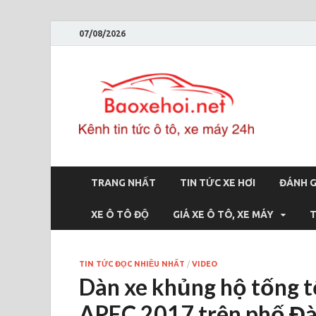
07/08/2026
Bao
Báo xe hơi 
TRANG NHẤT
TIN TỨC XE HƠI
ĐÁNH G
XE Ô TÔ ĐỘ
GIÁ XE Ô TÔ, XE MÁY
T
TIN TỨC ĐỌC NHIỀU NHẤT
/
VIDEO
Dàn xe khủng hộ tống 
APEC 2017 trên phố Đ