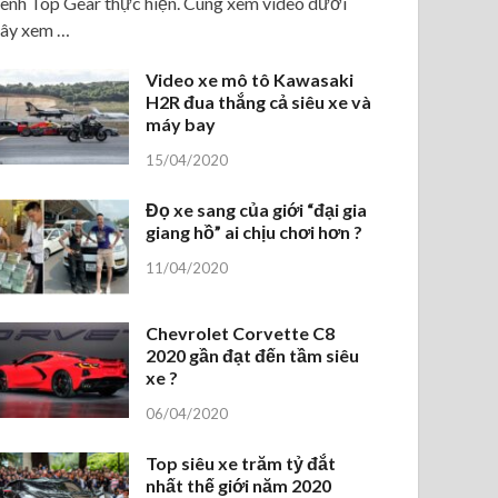
ênh Top Gear thực hiện. Cùng xem video dưới
ây xem …
Video xe mô tô Kawasaki
H2R đua thắng cả siêu xe và
máy bay
15/04/2020
Đọ xe sang của giới “đại gia
giang hồ” ai chịu chơi hơn ?
11/04/2020
Chevrolet Corvette C8
2020 gần đạt đến tầm siêu
xe ?
06/04/2020
Top siêu xe trăm tỷ đắt
nhất thế giới năm 2020