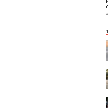
H
C
0