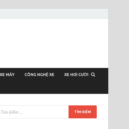
XE MÁY
CÔNG NGHỆ XE
XE HƠI CƯỜI