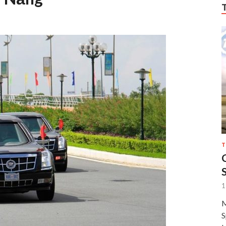
T
1
M
S