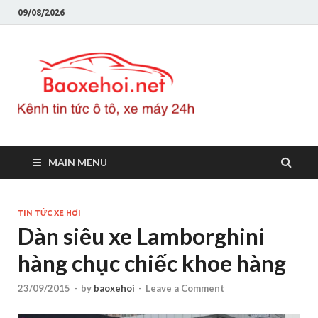
09/08/2026
Baoxeho
Báo xe hơi chính thống
Việt Nam, tin tức xe cập
nhật 24h
MAIN MENU
TIN TỨC XE HƠI
Dàn siêu xe Lamborghini
hàng chục chiếc khoe hàng
23/09/2015
-
by
baoxehoi
-
Leave a Comment