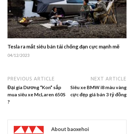
Tesla ra mắt siêu bán tải chống đạn cực mạnh mẽ
04/12/2023
PREVIOUS ARTICLE
NEXT ARTICLE
Đại gia Dương “Kon” sắp
Siêu xe BMW i8 màu vàng
mua siêu xe McLaren 650S
cực đẹp giá bán 3 tỷ đồng
?
About baoxehoi