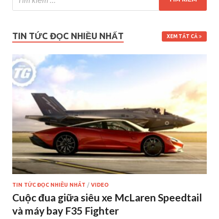
TIN TỨC ĐỌC NHIỀU NHẤT
XEM TẤT CẢ
TIN TỨC ĐỌC NHIỀU NHẤT
/
VIDEO
Cuộc đua giữa siêu xe McLaren Speedtail
và máy bay F35 Fighter