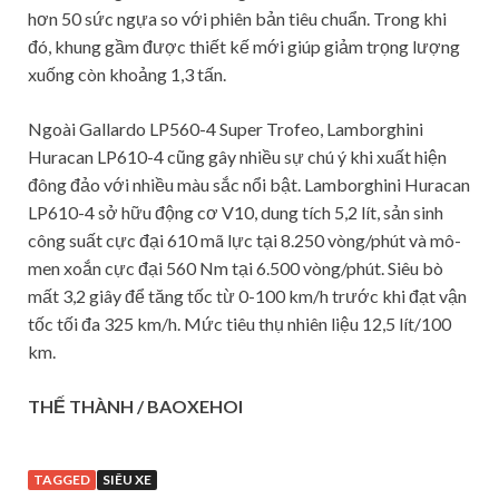
hơn 50 sức ngựa so với phiên bản tiêu chuẩn. Trong khi
đó, khung gầm được thiết kế mới giúp giảm trọng lượng
xuống còn khoảng 1,3 tấn.
Ngoài Gallardo LP560-4 Super Trofeo, Lamborghini
Huracan LP610-4 cũng gây nhiều sự chú ý khi xuất hiện
đông đảo với nhiều màu sắc nổi bật. Lamborghini Huracan
LP610-4 sở hữu động cơ V10, dung tích 5,2 lít, sản sinh
công suất cực đại 610 mã lực tại 8.250 vòng/phút và mô-
men xoắn cực đại 560 Nm tại 6.500 vòng/phút. Siêu bò
mất 3,2 giây để tăng tốc từ 0-100 km/h trước khi đạt vận
tốc tối đa 325 km/h. Mức tiêu thụ nhiên liệu 12,5 lít/100
km.
THẾ THÀNH / BAOXEHOI
TAGGED
SIÊU XE