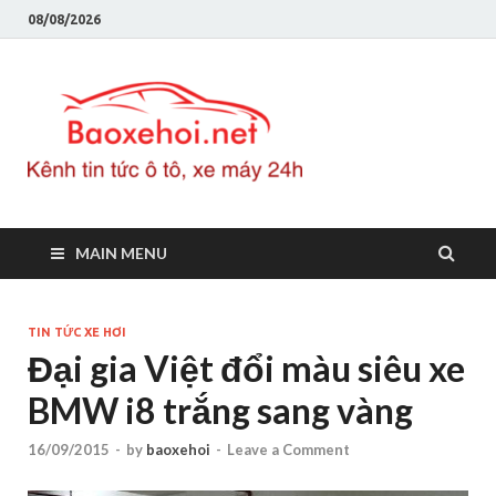
08/08/2026
Baoxeho
Báo xe hơi chính thống
Việt Nam, tin tức xe cập
nhật 24h
MAIN MENU
TIN TỨC XE HƠI
Đại gia Việt đổi màu siêu xe
BMW i8 trắng sang vàng
16/09/2015
-
by
baoxehoi
-
Leave a Comment