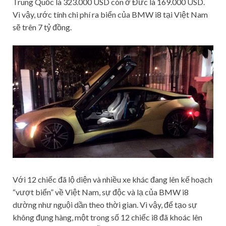
Trung Quốc là 323.000 USD còn ở Đức là 169.000 USD.
Vì vậy, ước tính chi phí ra biển của BMW i8 tại Việt Nam
sẽ trên 7 tỷ đồng.
Với 12 chiếc đã lộ diện và nhiều xe khác đang lên kế hoạch
“vượt biển” về Việt Nam, sự độc và lạ của BMW i8
dường như nguội dần theo thời gian. Vì vậy, để tạo sự
không đụng hàng, một trong số 12 chiếc i8 đã khoác lên