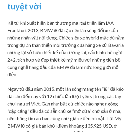
tuyệt vời
Kể từ khi xuất hiện bản thương mại tại triển lãm IAA
Frankfurt 2013, BMW i8 đã tạo nên làn sóng đổi xe của
những nhân vật nổi tiếng. Chiếc siêu xe hybrid mặc dù nằm
trong dự án thân thiện môi trường của hãng xe xứ Bavaria
nhưng lại sở hữu thiết kế của tương lai, cấu hình chỗ ngồi
2+2, tích hợp vẻ đẹp thiết kế mỹ miều với những tiến bộ
công nghệ hàng đầu của BMW đã làm nức lòng giới mộ
điệu.
Ngay từ đầu năm 2015, một làn sóng mang tên “i8” đã kéo
dài cho đến nay với 12 chiếc lần lượt yên vị trong các tay
chơi người Việt. Gần như bất cứ chiếc nào nghe ngóng
“cập cảng” đều đã có sẵn chủ xe “mở cửa” chờ sẵn ở nhà,
nên thông tin rao bán cũng như giá xe đều bí mật. Tại Mỹ,
BMW i8 có giá bán khởi điểm khoảng 135.925 USD, ở