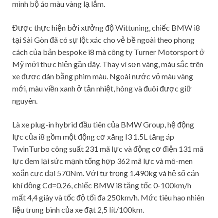
mình bộ áo màu vàng lạ lẫm.
Được thực hiện bởi xưởng độ Wittuning, chiếc BMW i8
tại Sài Gòn đã có sự lột xác cho vẻ bề ngoài theo phong
cách của bản bespoke i8 mà công ty Turner Motorsport ở
Mỹ mới thực hiện gần đây. Thay vì sơn vàng, màu sắc trên
xe được dán bằng phim màu. Ngoài nước vỏ màu vàng
mới, màu viền xanh ở tản nhiệt, hông và đuôi được giữ
nguyên.
Là xe plug-in hybrid đầu tiên của BMW Group, hệ động
lực của i8 gồm một động cơ xăng I3 1.5L tăng áp
TwinTurbo công suất 231 mã lực và động cơ điện 131 mã
lực đem lại sức mạnh tổng hợp 362 mã lực và mô-men
xoắn cực đại 570Nm. Với tự trọng 1.490kg và hệ số cản
khí động Cd=0.26, chiếc BMW i8 tăng tốc 0-100km/h
mất 4,4 giây và tốc độ tối đa 250km/h. Mức tiêu hao nhiên
liệu trung bình của xe đạt 2,5 lít/100km.