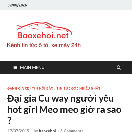
09/08/2026
Baoxeho
Báo xe hơi chính thống
Việt Nam, tin tức xe cập
nhật 24h
MAIN MENU
ĐÁNH GIÁ XE
/
TIN NỔI BẬT
/
TIN TỨC ĐỌC NHIỀU NHẤT
Đại gia Cu way người yêu
hot girl Meo meo giờ ra sao
?
17/07/2015
-
by
baoxehoi
-
3 Comments.