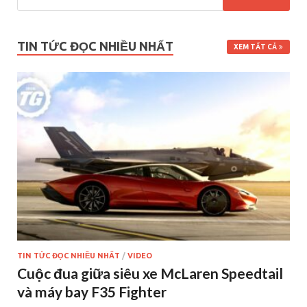
TIN TỨC ĐỌC NHIỀU NHẤT
XEM TẤT CẢ
TIN TỨC ĐỌC NHIỀU NHẤT
/
VIDEO
Cuộc đua giữa siêu xe McLaren Speedtail
và máy bay F35 Fighter