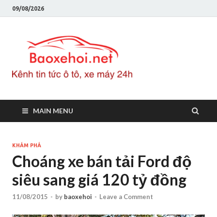
09/08/2026
Baoxeho
Báo xe hơi chính thống
Việt Nam, tin tức xe cập
nhật 24h
MAIN MENU
KHÁM PHÁ
Choáng xe bán tải Ford độ
siêu sang giá 120 tỷ đồng
11/08/2015
-
by
baoxehoi
-
Leave a Comment