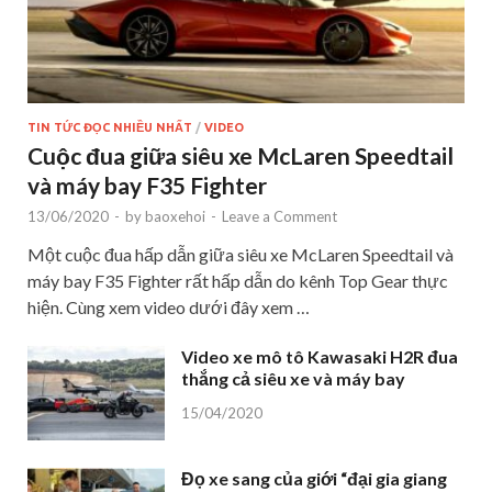
TIN TỨC ĐỌC NHIỀU NHẤT
/
VIDEO
Cuộc đua giữa siêu xe McLaren Speedtail
và máy bay F35 Fighter
13/06/2020
-
by
baoxehoi
-
Leave a Comment
Một cuộc đua hấp dẫn giữa siêu xe McLaren Speedtail và
máy bay F35 Fighter rất hấp dẫn do kênh Top Gear thực
hiện. Cùng xem video dưới đây xem …
Video xe mô tô Kawasaki H2R đua
thắng cả siêu xe và máy bay
15/04/2020
Đọ xe sang của giới “đại gia giang