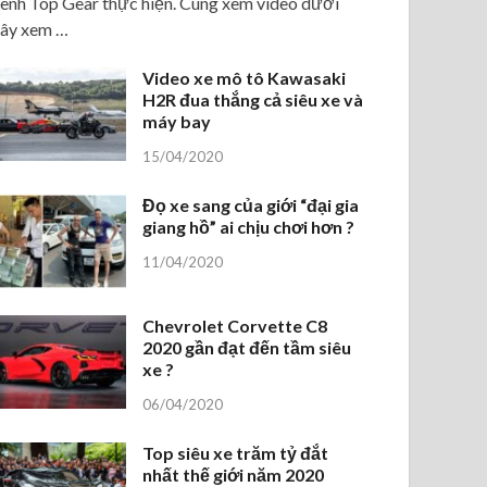
ênh Top Gear thực hiện. Cùng xem video dưới
ây xem …
Video xe mô tô Kawasaki
H2R đua thắng cả siêu xe và
máy bay
15/04/2020
Đọ xe sang của giới “đại gia
giang hồ” ai chịu chơi hơn ?
11/04/2020
Chevrolet Corvette C8
2020 gần đạt đến tầm siêu
xe ?
06/04/2020
Top siêu xe trăm tỷ đắt
nhất thế giới năm 2020