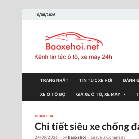
10/08/2026
Bao
Báo xe hơi 
TRANG NHẤT
TIN TỨC XE HƠI
ĐÁNH G
XE Ô TÔ ĐỘ
GIÁ XE Ô TÔ, XE MÁY
T
KHÁM PHÁ
Chi tiết siêu xe chống
24/09/2016
-
by
baoxehoi
-
Leave a Comment