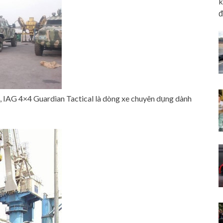
k
đ
 IAG 4×4 Guardian Tactical là dòng xe chuyên dụng dành