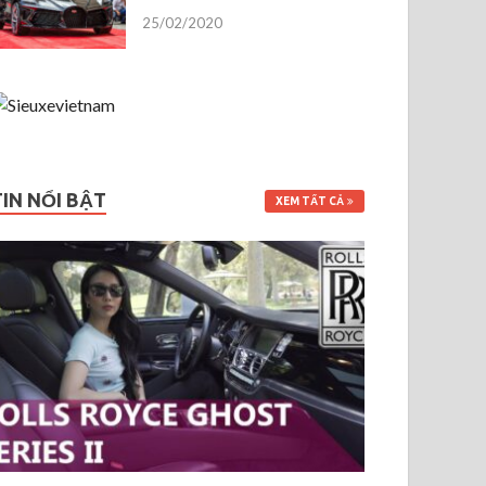
25/02/2020
TIN NỔI BẬT
XEM TẤT CẢ