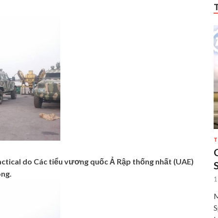
T
actical do Các tiểu vương quốc Ả Rập thống nhất (UAE)
òng.
1
M
S