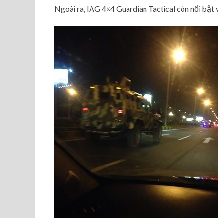
Ngoài ra, IAG 4×4 Guardian Tactical còn nổi bật v