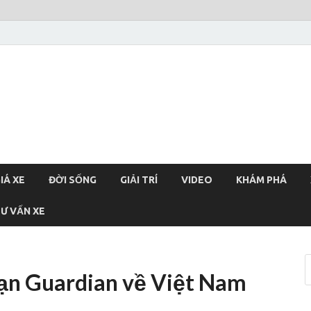
xehoi
chính thống Việt Nam, tin tức xe cập nhật 24h
IÁ XE
ĐỜI SỐNG
GIẢI TRÍ
VIDEO
KHÁM PHÁ
Ư VẤN XE
 đạn Guardian về Việt Nam