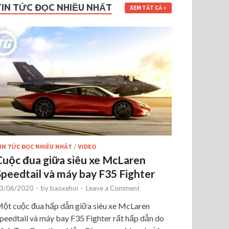
TIN TỨC ĐỌC NHIỀU NHẤT
XEM TẤT CẢ
IN TỨC ĐỌC NHIỀU NHẤT
/
VIDEO
Cuộc đua giữa siêu xe McLaren
Speedtail và máy bay F35 Fighter
3/06/2020
-
by
baoxehoi
-
Leave a Comment
ột cuộc đua hấp dẫn giữa siêu xe McLaren
peedtail và máy bay F35 Fighter rất hấp dẫn do