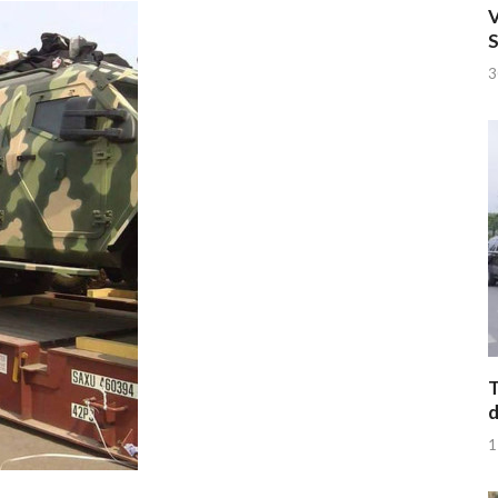
V
S
3
T
d
1